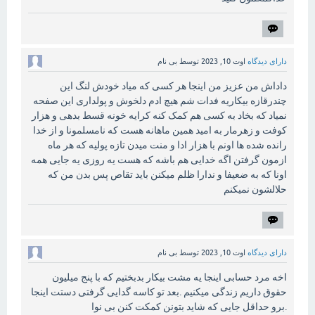
دارای دیدگاه
اوت 10, 2023
توسط
بی نام
داداش من عزیز من اینجا هر کسی که میاد خودش لنگ این
چندرقازه بیکاریه فدات شم هیچ ادم دلخوش و پولداری این صفحه
نمیاد که بخاد به کسی هم کمک کنه کرایه خونه قسط بدهی و هزار
کوفت و زهرمار به امید همین ماهانه هست که نامسلمونا و از خدا
رانده شده ها اونم با هزار ادا و منت میدن تازه پولیه که هر ماه
ازمون گرفتن اگه خدایی هم باشه که هست یه روزی یه جایی همه
اونا که به ضعیفا و ندارا ظلم میکنن باید تقاص پس بدن من که
حلالشون نمیکنم
دارای دیدگاه
اوت 10, 2023
توسط
بی نام
اخه مرد حسابی اینجا یه مشت بیکار بدبختیم که با پنج میلیون
حقوق داریم زندگی میکنیم .بعد تو کاسه گدایی گرفتی دستت اینجا
.برو حداقل جایی که شاید بتونن کمکت کنن بی نوا