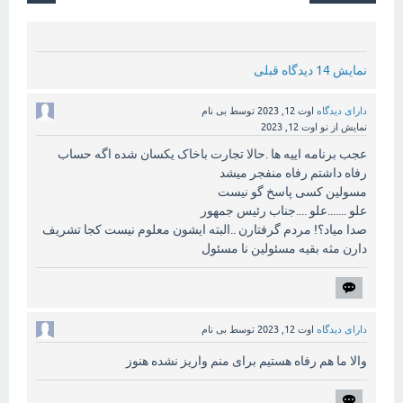
نمایش 14 دیدگاه قبلی
دارای دیدگاه
اوت 12, 2023
توسط
بی نام
نمایش از نو
اوت 12, 2023
عجب برنامه اییه ها .حالا تجارت باخاک یکسان شده اگه حساب
رفاه داشتم رفاه منفجر میشد
مسولین کسی پاسخ گو نیست
علو .......علو ....جناب رئیس جمهور
صدا میاد؟! مردم گرفتارن ..البته ایشون معلوم نیست کجا تشریف
دارن مثه بقیه مسئولین نا مسئول
دارای دیدگاه
اوت 12, 2023
توسط
بی نام
والا ما هم رفاه هستیم برای منم واریز نشده هنوز