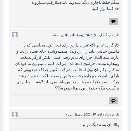
میگم فقط ناچارم دیگه نمیدونم بایدچیکارکنم.شماروبه
خداکمکمون کنید
دارای دیدگاه
اوت 9, 2023
توسط
قاتل خائنین به ملت
کارگرای عزیز اگه غیرت دارین رآی ندین.توی مجلسی که با
ماشین شاسی بلند رآی ردوبدل میکنندوشده جای فساد رانت و
غارت بیت المال.چرا رآی بدیم وقتی کسی بفکر کارگر بدبخت
وبیچاره نیست چراتوی انتخابات شرکت کنیم تامیتونین نه خودتان
نه کس وکارتان توی انتخابات شرکت نکنین چراکه هردیوثی که
بارآی مابدبخت بیچاره رفت مجلس وضع مملکت بدتروبدترشد
هرکه باسمندقراضه رفت مجلس باشاسی بلند7هشت میلیاردی
برگشت مگه حقوق این دیوثا چقدره؟؟؟
دارای دیدگاه
اوت 10, 2023
توسط
بی نام
واااااای بسه دیگه توام