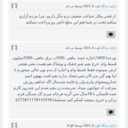
دارای دیدگاه
اوت 8, 2023
توسط
بی نام
.از قشر بیکار جماعت ضعیف ترم مگر داریم..چرا مردم آزاری
میکنید.لعنت بر شما هنو این مبلغ ناچیز رو پرداخت نمیکنید
دارای دیدگاه
اوت 8, 2023
توسط
بی نام
تورخدا 1800,اجاره خونه .ماهی ،500اب برق .ماهی ،2000میلیون
قسط وام .خرج بچم شیرخشک و پوشاک هم هست یعنی هیچی
ازش نمیمونه فقط قسط وام و اجاره ک بدم نون خالی میخورم تا
اینا بهم گیر ندن.الان شیرخشک نداره بچم لعنت بهتون اسم
خدارومیخوام بیارم ولی چ فایده چندسال اگه خداهم زورش
میرفت ک جوابتون میداد .شرمنده زن بچم شدم این چندروز کارم
شده قایمکی با 38سال سن گریه هرجام میرم کار مسگن فرم
پرکن و خبری نمیشه کمکم کنید مسلملنا.6273811178142938
دارای دیدگاه
اوت 8, 2023
توسط
H.gh