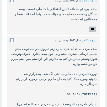
دارای دیدگاه
اوت 9, 2023
توسط
بی نام
سلام .برید تو سامانه تامین اجتماعی با کد ملی قسمت بیمه
شدگان و قسمت حمایت های کوتاه مدت .اونجا اطلاعات شما و
چک هاتون ثبت شده
دارای دیدگاه
اوت 9, 2023
توسط
بی نام
سلام.مردم به خدابه جان مادرم زنم دیروزبایدواسه نوبت پنجم
شیمی درمانی بستری میشدولی چون بیمه بیکاری حقوقمونریخت
هنوزنتونستم بستریش کنم.به خدازنم داره ازدستم میره منم میرم
خودموبکشم بهتره
توروخدامردم به دادمابرسیدحتی اگه شده یه هزارتومنم
میتونیدبهمون کمک کنید.به جان مادرم دردبی درمون داریم زنم
سرطان داره
۵۸۹۴۶۳۱۱۳۵۲۳۸۱۱۱
به جان مادرم به ناموسم قسم من نه دزدم نه معتادم نه دروغ