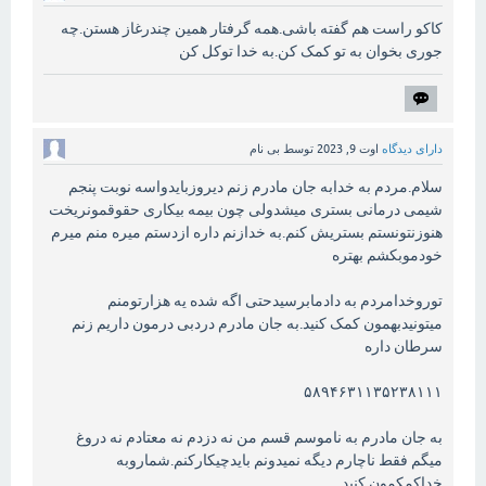
کاکو راست هم گفته باشی.همه گرفتار همین چندرغاز هستن.چه
جوری بخوان به تو کمک کن.به خدا توکل کن
دارای دیدگاه
اوت 9, 2023
توسط
بی نام
سلام.مردم به خدابه جان مادرم زنم دیروزبایدواسه نوبت پنجم
شیمی درمانی بستری میشدولی چون بیمه بیکاری حقوقمونریخت
هنوزنتونستم بستریش کنم.به خدازنم داره ازدستم میره منم میرم
خودموبکشم بهتره
توروخدامردم به دادمابرسیدحتی اگه شده یه هزارتومنم
میتونیدبهمون کمک کنید.به جان مادرم دردبی درمون داریم زنم
سرطان داره
۵۸۹۴۶۳۱۱۳۵۲۳۸۱۱۱
به جان مادرم به ناموسم قسم من نه دزدم نه معتادم نه دروغ
میگم فقط ناچارم دیگه نمیدونم بایدچیکارکنم.شماروبه
خداکمکمون کنید