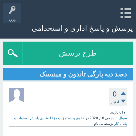
ورود
پرسش و پاسخ اداری و استخدامی
طرح پرسش
دصد دیه پارگی تاندون و مینیسک
0
امتیاز
619
بازدید
سوال شده
می 18, 2020
در
حقوق و دستمزد و مزایا -عیدی پاداش - سنوات و
پایان کار
توسط
بی نام