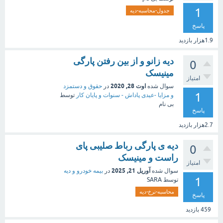
1
جدول-محاسبه-دیه
پاسخ
1.9هزار
بازدید
دیه زانو و از بین رفتن پارگی
0
مینیسک
امتیاز
اوت 28, 2020
سوال شده
در
حقوق و دستمزد
1
و مزایا -عیدی پاداش - سنوات و پایان کار
توسط
بی نام
پاسخ
2.7هزار
بازدید
دیه ی پارگی رباط صلیبی پای
0
راست و مینیسک
امتیاز
آوریل 21, 2025
سوال شده
در
بیمه خودرو و دیه
1
توسط
SARA
محاسبه-نرخ-دیه
پاسخ
459
بازدید