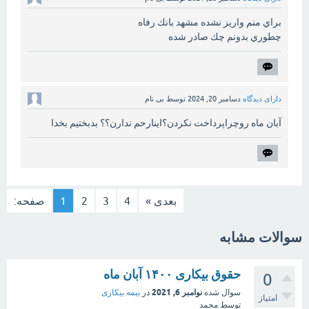
براي منم واريز نشده مشهد بانك رفاه
چطوري بدونم چك صادر شده
دارای دیدگاه
دسامبر 20, 2024
توسط
بی نام
آبان ماه روچراپرداخت نکردن؟اینارحم ندارن؟؟ بدبختیم بخدا
بعدی »
4
3
2
1
صفحه:
سوالات مشابه
حقوق بیکاری ۱۴۰۰ آبان ماه
0
نوامبر 6, 2021
سوال شده
در
بیمه بیکاری
امتیاز
توسط
محمد