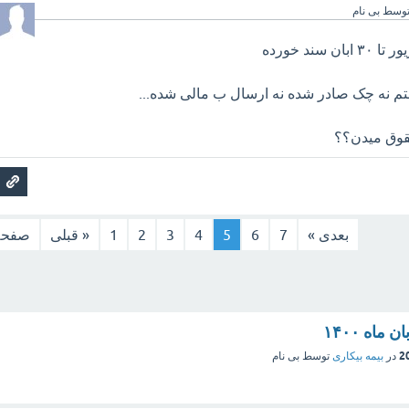
وسط
بی نام
شتم نه چک صادر شده نه ارسال ب مالی شده...
قوق میدن؟؟
بعدی »
7
6
5
4
3
2
1
« قبلی
صفحه
ماه ۱۴۰۰
در
بیمه بیکاری
توسط
بی نام