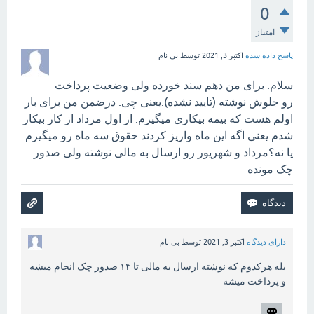
0
امتیاز
پاسخ داده شده
اکتبر 3, 2021
توسط
بی نام
سلام. برای من دهم سند خورده ولی وضعیت پرداخت
رو جلوش نوشته (تایید نشده).يعنی چی. درضمن من برای بار
اولم هست که بیمه بیکاری میگیرم. از اول مرداد از کار بیکار
شدم.یعنی اگه این ماه واریز کردند حقوق سه ماه رو میگیرم
یا نه؟مرداد و شهریور رو ارسال به مالی نوشته ولی صدور
چک مونده
دارای دیدگاه
اکتبر 3, 2021
توسط
بی نام
بله هرکدوم که نوشته ارسال به مالی تا ۱۴ صدور چک انجام میشه
و پرداخت میشه