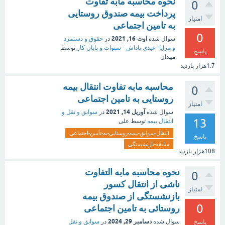
نحوه محاسبه مابه تفاوت
0
پرداخت بیمه صندوق روستایی
امتیاز
به تامین اجتماعی
0
اوت 16, 2021
سوال شده
در
حقوق و دستمزد
و مزایا -عیدی پاداش - سنوات و پایان کار
توسط
پاسخ
مهدان
1.7هزار
بازدید
محاسبه مابه تفاوت انتقال بیمه
0
روستایی به تامین اجتماعی
امتیاز
آوریل 14, 2021
سوال شده
در
سوابق و نقل و
13
انتقال بیمه‌
توسط
علی
انتقال-سوابق-بیمه-روستایی-به-تأمین-اجتماعی
پاسخ
سابقه-بازنشستگی
108هزار
بازدید
نحوه محاسبه مابه التفاوت
0
ناشی از انتقال کسور
امتیاز
بازنشستگی از صندوق بیمه
0
روستائی به تامین اجتماعی
دسامبر 29, 2024
سوال شده
در
سوابق و نقل
پاسخ