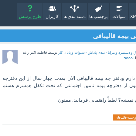
XM
سوالات
برچسب ها
دسته بندی ها
کاربران
طرح پرسش
 بیمه قالیبافی
 و دستمزد و مزایا -عیدی پاداش - سنوات و پایان کار
توسط
فاطمه اکبر زاذه
rasool
دارم ودفتر چه بیمه قالیبافی الان بمدت چهار سال از این دفترچه
چون از دفترچه بیمه تامین اجتماعی که تحت تکفل همسرم هستم
 نمیشه؟ لطفاً راهنمایی فرمایید. ممنون
بیمه-قالیبافان