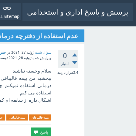
پرسش و پاسخ اداری و استخدامی
L Sitemap
عدم استفاده از دفترچه درمانی
سوال شده
ژوئیه 27, 2021
در
حقوق
0
ویرایش شده
ژوئیه 28, 2021
توسط
امتیاز
سلام وخسته نباشید
2.4هزار
بازدید
ببخشید من بیمه قالیبافی 
درمانی استفاده نمیکنم 
استفاده می کنم
اشکال داره از سابقه ام کم
بیمه-قالیبافان
بیمه-قالیبافی
حق-