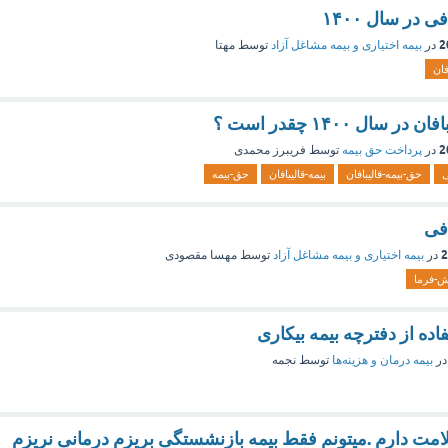
ی در سال ۱۴۰۰
در
بیمه اختیاری و بیمه مشاغل آزاد
توسط
مهتا
فان
سال ۱۴۰۰ چقدر است ؟
در
پرداخت حق بیمه
توسط
فریبرز محمدی
ی
حق-بیمه-قالیبافان
بیمه-قالیبافان
حق-بیمه
افی
در
بیمه اختیاری و بیمه مشاغل آزاد
توسط
مهسا مقصودی
ش-فرما
اده از دفترچه بیمه بیکاری
در
بیمه درمان و هزینه‌ها
توسط
نجمه
امت دارم .میتونم فقط بیمه بازنشستگی بریزم درمانی نریزم