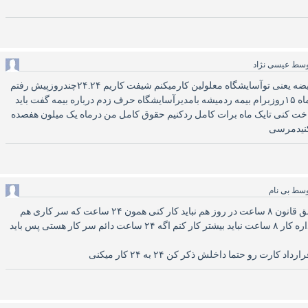
وسط
عیسی نژاد
سلام کارمن مراقبت ازمریضه یعنی توآسایشگاه معلولین کارمیکنم شیفت کاریم ۲۴.۲۴چندروزپیش رفتم
سابقه بیمه گرفتم دیدم درماه ۱۵روزبرام بیمه ردمیشه بامدیرآسایشگاه حرف زدم درباره بیمه گفت باید
اخت کنی تایک ماه برات کامل ردکنیم حقوق کامل من درماه یک میلون هفصده
کنیدمرسی
وسط
بی نام
اگه ۲۴ به ۲۴ کار میکنی طبق قانون ۸ ساعت در روز هم نباید کار کنی همون ۲۴ ساعت که سر کاری هم
بهش بگو من طبق قانون اداره کار ۸ ساعت نباید بیشتر کار کنم اگه ۲۴ ساعت دائم سر کار هستی پس باید
ارت رو حتما داخلش ذکر کن ۲۴ به ۲۴ کار میکنی