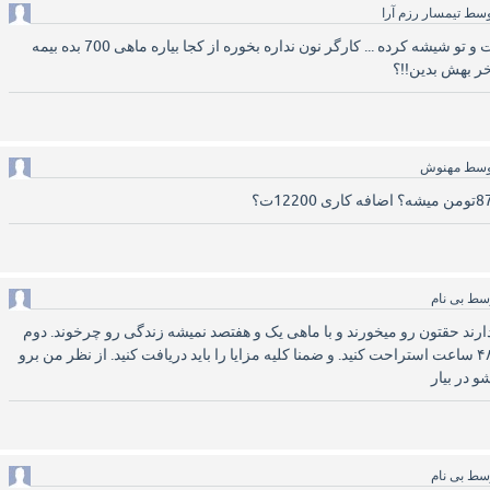
وسط
تیمسار رزم آرا
خامنه ای کسکش خون ملت و تو شیشه کرده ... کارگر نون نداره بخوره از کجا بیاره ماهی 700 بده بیمه
 بهش بدین!!؟
وسط
مهنوش
سط
بی نام
دارند حقتون رو میخورند و با ماهی یک و هفتصد نمیشه زندگی رو چرخوند. دوم
اینکه ۲۴ شیفت میدید باید ۴۸ ساعت استراحت کنید. و ضمنا کلیه مزایا را باید دریافت کنید. از نظر من برو
 در بیار
سط
بی نام