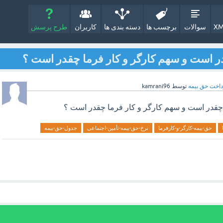
XM
سوالات
برچسب ها
دسته بندی ها
کاربران
طرح پرسش
داخت حق بیمه
توسط
kamrani96
حق-بیمه-کارگر-و-کارفرما
نرخ-حق-بیمه-تأمین-اجتماعی
جدول-حق-بیمه