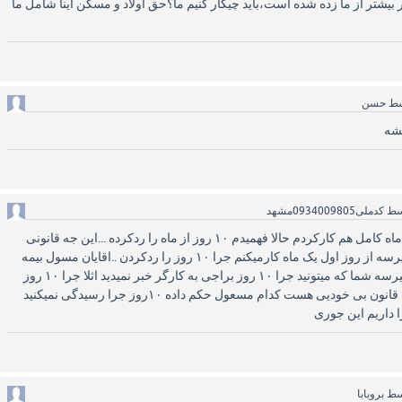
یتگی منشی ۸۰۰ هزار بیشتر از ما زده شده است،باید چیکار کنیم ما؟حق اولاد و مسکن اینا شامل ما
سط
حسن
یشه
سط
کدملی0934009805مشهد
اقا من ۹ ساله کارگرهتلم ..ماه کامل هم کارکردم حالا فهمیدم ۱۰ روز از ماه را ردکرده ...این جه قانونی
بازرس میاد میبینی هتل میپرسه از روز اول یک ماه کارمیکنم جرا ۱۰ روز را ردکردن ..اقایان مسول بیمه
من که زورم به صاحبکارنمیرسه شما که میتونید جرا ۱۰ روز براجی به کارگر خبر نمیدید اثلا جرا ۱۰ روز
باید ۹۰ سال کارکنم این جه قانون بی خودیی هست کدام مسعول حکم داده ۱۰روز جرا رسیدگی نمیکنید
 داریم این جوری
سط
بروبابا