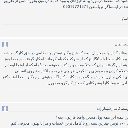
تید که ،مفصلا درمورد بیمه چیزهای بدونبد که به دردتون بخوره بامن از طریق
نم/
سط
ایمان
وقانو گذاریها ومجریان بیمه که هیچ پیگیر نیستن چه ظلمی در حق کارگر میشه
من3_4ماه کار کردم برا یه پیمانکار خط لوله 58اینج که از شرکت کدبام کرمانشاه کار گرفته بود بخدا هیچ
بیمه برام رد نکردن مدارک هم ازم گرفته بودن که مثلا بیمه مو رد کنن حقوقم بعد 3ماه که از اونجا اومدم
استعلام کردن بیمه هیچی رد نکردن هر چی هم به پیمانکار و نیروی انسانی
 الکی میارن اخرش میگه برو شکایت کن اگه میتونی ازم بگیر ...خدا لعنت کنع
ن به پیمانکارا وشرکتایی که حق کارگرو میخورن
وسط
کامیار شهباززاده
 بیمه این همه پول میدین واقعا فازتون چیه؟
 کنم