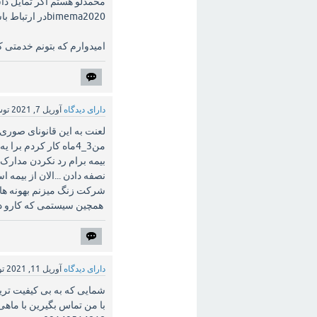
محمدلو هستم اگر تمایل داش
bimema2020در ارتباط باشد در اینستاگرام یا تلفن 09019721971.
امیدوارم که بتونم خدمتی ک
دارای دیدگاه
آوریل 7, 2021
تو
لعنت به این قانونای صوری 
نصفه دادن ...الان از بیمه 
شرکت زنگ میزنم بهونه های
همچین سیستمی که کارو داد
دارای دیدگاه
آوریل 11, 2021
ت
شمایی که به بی کیفیت ترین
با من تماس بگیرین با ماهی ۱۰۰ تومن بهترین بیمه رو با کامل ترین خدمات و مزایا بهتون معرفی