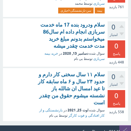
سربازی
توسط
محمد
761
بازدید
بیمه
سن-بازنشستگی-اجباری
سلام ودرود بنده 17 ماه خدمت
0
سربازی انجام داده ام سال86
امتیاز
میخواستم بدونم مبلغ خرید
0
مدت خدمت چقدر میشه
دسامبر 13, 2020
سوال شده
در
خرید بیمه
پاسخ
سربازی
توسط
بی نام
448
بازدید
سلام ۱۱ سال سختی کار دارم و
0
حدود ۲۴ سال و ۶ ماه سابقه کار
امتیاز
تا عید امسال ان شالله باز
0
نشسته میشوم حقوق من چقدر
است
پاسخ
اوت 25, 2021
سوال شده
در
بازنشستگی و از
558
بازدید
کار افتادگی و فوت کارگر
توسط
بی نام