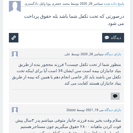
پاسخ داده شده
سپتامبر 28, 2020
توسط
محمد جعفری پویا وکیل دادگستری
درصورتی که تحت تکفل شما باشد بله حقوق پرداخت
می شود.
دارای دیدگاه
سپتامبر 28, 2020
توسط
علی
منظور شما از تحت تکفل چیست؟ فرزند محجور بنده از طریق
بنیاد جانبازان بیمه است سن ایشان 34 است آیا برای اینکه تحت
تکفل من باشند باید کار خاصی انجام دهم یا همین که بیمه از طريق
بنیاد جانبازان هستند کفایت می کند
دارای دیدگاه
می 19, 2021
توسط
Zzzzzz
سلام وقت بخیر بنده فرزند جانباز متوفی میباشم پدر ۳سال پیش
فوت کردن ماهیانه ۲۸۰۰ حقوق میگیریم چون مستاجر هستیم
ماهی۱میلیون اجاره داریم حقوقمون کفاف نمیکنه میتونیم