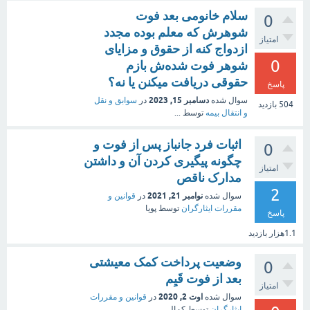
سلام خانومی بعد فوت
0
شوهرش که معلم بوده مجدد
امتیاز
ازدواج کنه از حقوق و مزایای
0
شوهر فوت شده‌ش بازم
حقوقی دریافت میکنن یا نه؟
پاسخ
دسامبر 15, 2023
سوال شده
در
سوابق و نقل
504
بازدید
و انتقال بیمه‌
توسط
...
اثبات فرد جانباز پس از فوت و
0
چگونه پیگیری کردن آن و داشتن
امتیاز
مدارک ناقص
2
نوامبر 21, 2021
سوال شده
در
قوانین و
مقررات ایثارگران
توسط
پویا
پاسخ
1.1هزار
بازدید
وضعیت پرداخت کمک معیشتی
0
بعد از فوت قَیِم
امتیاز
اوت 2, 2020
سوال شده
در
قوانین و مقررات
ایثارگران
توسط
کمالی