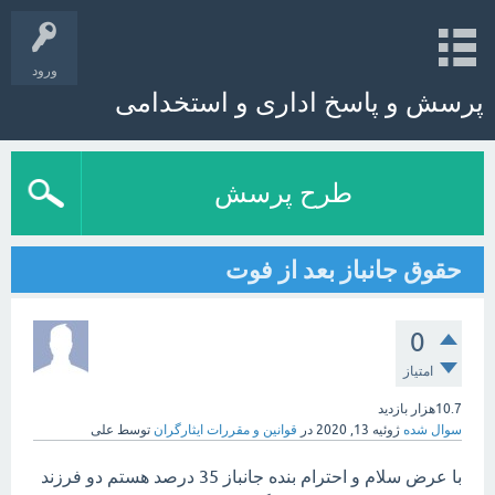
ورود
پرسش و پاسخ اداری و استخدامی
طرح پرسش
حقوق جانباز بعد از فوت
0
امتیاز
10.7هزار
بازدید
سوال شده
ژوئیه 13, 2020
در
قوانین و مقررات ایثارگران
توسط
علی
با عرض سلام و احترام بنده جانباز 35 درصد هستم دو فرزند