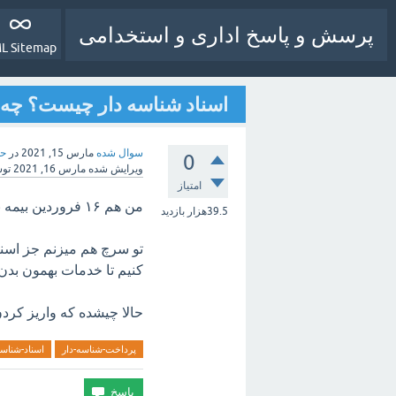
پرسش و پاسخ اداری و استخدامی
L Sitemap
اسناد شناسه دار چیست؟ چه ار
سوال شده
مارس 15, 2021
در
حق
0
ویرایش شده
مارس 16, 2021
تو
امتیاز
من هم ۱۶ فروردین بیمه بیکاری گرفتم و الان دوباره برام پول واریز شده
39.5هزار
بازدید
تو سرچ هم میزنم جز اسناد 
کنیم تا خدمات بهمون بدن 
حالا چیشده که واریز کردن
پرداخت-شناسه-دار
اسناد-شناسه