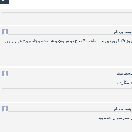
وسط
بی نام
سلام منم شهریار هستم امروز ۲۹ فروردین ماه ساعت ۴ صبح دو میلیون و شتصد و پنجاه و پنج هزار واریز
وسط
بهناز
بیکاری .
وسط
بی نام
 منم سوال شده بود