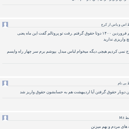
ط
اس و پاس از کرج
آق من زنگ زدم ۱۴۲۰ گفتم فروردین ۱۴۰۰ دوتا حقوق گرفتم .رفت تو پروتالم گفت این ماه یعنی
 واریزی ندارید
رج نمی کردیم هیچی دیگه میخوام لباس مبدل بپوشم برم سر چهار راه وایسم
ط
بی نام
ن دوبار حقوق گرفتن آیا اردیبهشت هم به حسابشون حقوق واریز شد
ط
M.t
 های مردم و بهم میزنن