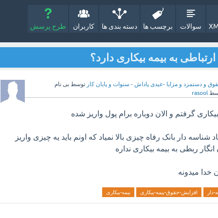
XM
سوالات
برچسب ها
دسته بندی ها
کاربران
طرح پرسش
تباطی به بیمه بیکاری دارد؟
وق و دستمزد و مزایا -عیدی پاداش - سنوات و پایان کار
توسط
بی نام
سط
rasool
شناسه دار بانک رفاه چیزی بالا نمیاد که اونم باید یه چیزی واریز
انگار ربطی به بیمه بیکاری نداره
 خدا میدونه
-دار
افزایش-حقوق-بیمه-بیکاری
بیمه-بیکاری