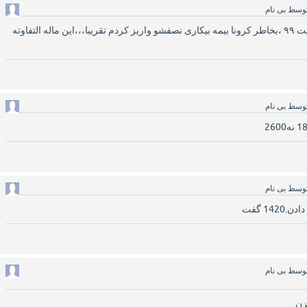
وسط
بی نام
ماه‌های فروردین و اردیبهشت ۹۹ ،بخاطر کرونا بیمه بیکاری نصفشو واریز کردم تقریبا،،،این ماله التفاوته
وسط
بی نام
وسط
بی نام
14 گفت
وسط
بی نام
زن