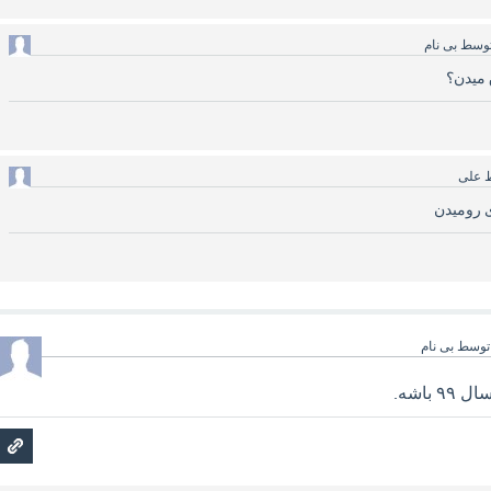
وسط
بی نام
 میدن؟
ط
علی
 رومیدن
توسط
بی نام
 باشه.