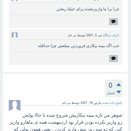
چرا برا ما واریزنشده برای خیلیا ریختن
دارای دیدگاه
می 5, 2021
توسط
بی نام
خب اگه بیمه بیکاری فروردین مبلغش چرا حداقله
0
امتیاز
پاسخ داده شده
مارس 18, 2021
توسط
بی نام
شوهر من تازه بیمه بیکاریش شروع شده تا حالا پولش
رو واریز نکرده بودن قرار بود اردیبهشت همه ی ماهارو واریز
کنن که دو سه روز پیش واریز کردن .. یعنی همون پولی که