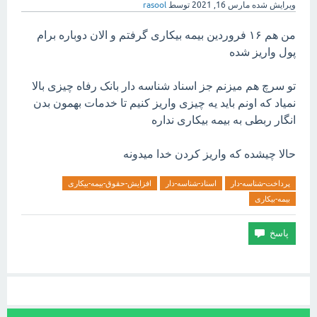
ویرایش شده
مارس 16, 2021
توسط
rasool
من هم ۱۶ فروردین بیمه بیکاری گرفتم و الان دوباره برام
پول واریز شده
تو سرچ هم میزنم جز اسناد شناسه دار بانک رفاه چیزی بالا
نمیاد که اونم باید یه چیزی واریز کنیم تا خدمات بهمون بدن
انگار ربطی به بیمه بیکاری نداره
حالا چیشده که واریز کردن خدا میدونه
پرداخت-شناسه-دار
اسناد-شناسه-دار
افزایش-حقوق-بیمه-بیکاری
بیمه-بیکاری