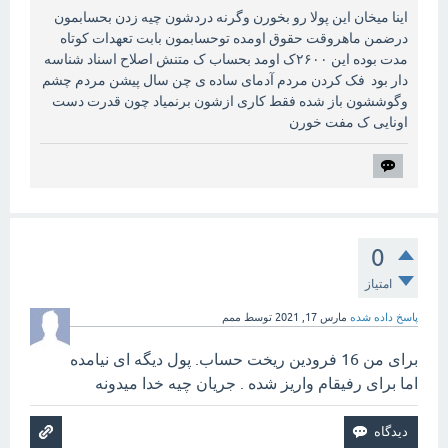
اینا میخان این پولا رو بخورن وگرنه دردشون چیه زدن بحسابمون
درضمن ماهروقت حقوق اومده توحسابمون بابت تعهدات کوتاه
مدت بوده این ۲۶۰۰ک اومد بحساب ک متنش اصلاح اسناد شناسه
دار بود فک کردن مردم آدمای ساده ی چن سال پیشن مردم چشم
وگوششون باز شده فقط کاری ازشون برنمیاد چون قدرت دست
اونایی ک مفت خورن
0
امتیاز
پاسخ داده شده
مارس 17, 2021
توسط
ممم
برای من 16 فرودین ریخت حساب. پول دیگه ای نیامده
اما برای رفیقام واریز شده . جریان چیه خدا میدونه