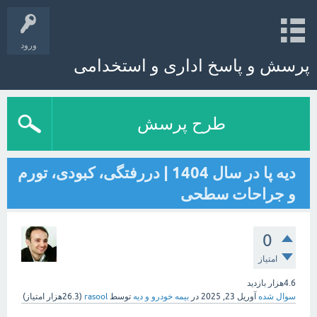
ورود
پرسش و پاسخ اداری و استخدامی
طرح پرسش
دیه پا در سال 1404 | دررفتگی، کبودی، تورم
و جراحات سطحی
0
امتیاز
4.6هزار
بازدید
سوال شده
آوریل 23, 2025
در
بیمه خودرو و دیه
توسط
rasool
(
26.3هزار
امتیاز)