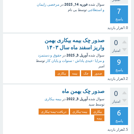
فوریه 14, 2025
سوال شده
در
مرخصی زایمان
7
و استعلاجی
توسط
بی نام
پاسخ
1.0هزار
بازدید
صدور چک بیمه بیکاری بهمن
0
واریز اسفند ماه سال ۱۴۰۳
امتیاز
آوریل 3, 2025
سوال شده
در
حقوق و دستمزد
9
و مزایا -عیدی پاداش - سنوات و پایان کار
توسط
امیر
پاسخ
صدور
چک
بیمه
بیکاری
3.2هزار
بازدید
صدور چک بهمن ماه
0
آوریل 3, 2022
سوال شده
در
بیمه بیکاری
امتیاز
توسط
سید
6
بیکاری
بیمه-بیکاری
دریافت-بیمه-بیکاری
بیمه
پاسخ
2.5هزار
بازدید