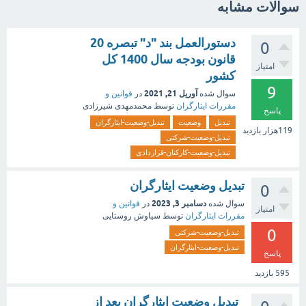
سوالات مشابه
دستورالعمل بند "د" تبصره 20
0
قانون بودجه سال 1400 کل
امتیاز
کشور
9
آوریل 21, 2021
سوال شده
در
قوانین و
مقررات ایثارگران
توسط
محمدمهدی شیرزادی
پاسخ
تبدیل
وضعیت
تبدیل-وضعیت-ایثارگران
119هزار
بازدید
تبدیل-وضعیت-شرکتی
تبدیل-وضعیت-کارکنان-قراردادی
تبدیل وضعیت ایثارگران
0
دسامبر 3, 2023
سوال شده
در
قوانین و
امتیاز
مقررات ایثارگران
توسط
سیاوش روستایی
0
تبدیل-وضعیت-شرکتی
تبدیل-وضعیت-ایثارگران
پاسخ
595
بازدید
تبدیل وضعیت ایثارگران بعد از