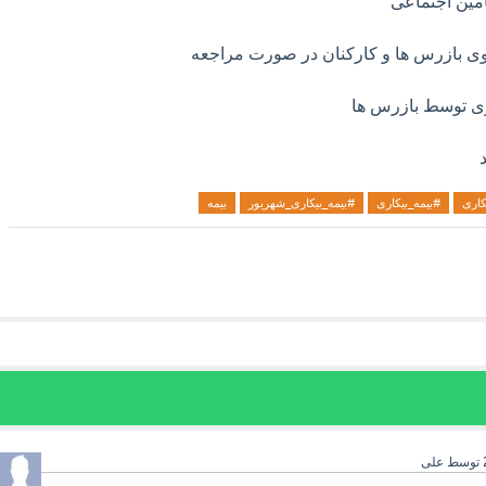
مین اجتماعی
وی بازرس ها و کارکنان در صورت مراجعه
ری توسط بازرس ها
کاری
#بیمه_بیکاری
#بیمه_بیکاری_شهریور
بیمه
توسط
علی