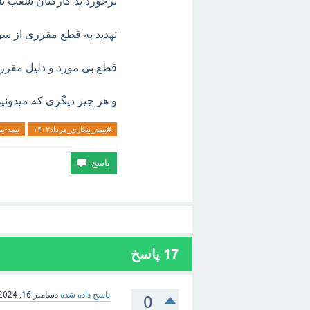
برخورد بد کارکنان شعب تا
تهدید به قطع مقرری از س
قطع بی مورد و دلیل مقر
و هر چیز دیگری که میدونید
#بیمه_بیکاری_مرداد۱۴۰۳
بیمه-بی
17
پاسخ
پاسخ داده شده
دسامبر 16, 2024
0