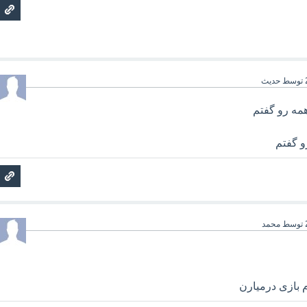
توسط
حدیث
مه رو گفتم
و گفتم
توسط
محمد
م بازی درمیارن