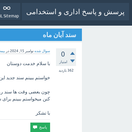
پرسش و پاسخ اداری و استخدامی
L Sitemap
سند آبان ماه
سوال شده
نوامبر 15, 2024
در
بیمه
0
امتیاز
با سلام خدمت دوستان
362
بازدید
خواستم ببینم سند جدید ای
کنن میخواستم ببینم برای شم
با تشکر