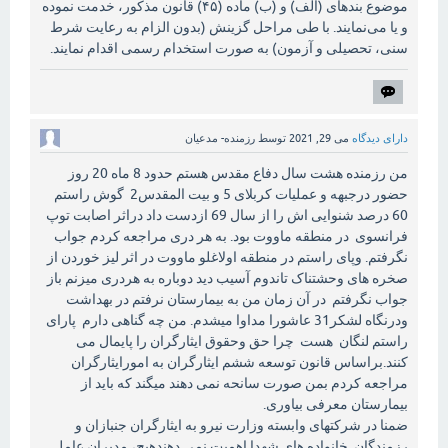
موضوع بندهای (الف) و (ب) ماده (۴۵) قانون مذکور، خدمت نموده
و یا می‌نمایند. با طی مراحل گزینش (بدون الزام به رعایت شرط
سنی، تحصیلی و آزمون) به صورت استخدام رسمی اقدام نمایند.
دارای دیدگاه
می 29, 2021
توسط
رزمنده- مدعیان
من رزمنده هشت سال دفاع مقدس هستم حدود 8 ماه 20 روز
حضور درجبهه و عملیات کربلای 5 و بیت المقدس2 گوش راستم
60 درصد شنوایی اش را از سال 69 ازدست داد دراثر اصابت توپ
فرانسوی در منطقه ماووت بود. به هر دری مراجعه کردم جواب
نگرفتم. وپای راستم در منطقه اولاغلو ماووت در اثر لیز خوردن از
صخره های وحشتناک تاندوم آسیب دید دوباره به هردری میزنم باز
جواب نگرفتم در آن زمان من به بیمارستان نرفتم در بهداشت
ودرنگاه لشکر31 عاشورا مداوا میشدم. من چه گناهی دارم پارای
راستم لنگان هست چرا حق وحقوق ایثارگران را پایمال می
کنند.براساس قانون توسعه ششم ایثارگران به امورایثارگران
مراجعه کردم بمن صورت سانحه نمی دهند میگند که باید از
بیمارستان معرفی بیاوری.
ضمنا در شرکتهای وابسته وزارت نیرو به ایثارگران جنبازان و
رزمندگان. خانواده های شهدا اهمیت نمی دهندهیچ، مدیران عامل