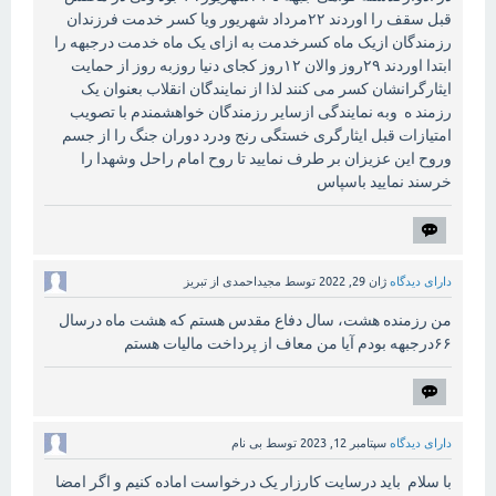
قبل سقف را اوردند ۲۲مرداد شهریور ویا کسر خدمت فرزندان
رزمندگان ازیک ماه کسرخدمت به ازای یک ماه خدمت درجبهه را
ابتدا اوردند ۲۹روز والان ۱۲روز کجای دنیا روزبه روز از حمایت
ایثارگرانشان کسر می کنند لذا از نمایندگان انقلاب بعنوان یک
رزمند ه وبه نمایندگی ازسایر رزمندگان خواهشمندم با تصویب
امتیازات قبل ایثارگری خستگی رنج ودرد دوران جنگ را از جسم
وروح این عزیزان بر طرف نمایید تا روح امام راحل وشهدا را
خرسند نمایید باسپاس
دارای دیدگاه
ژان 29, 2022
توسط
مجیداحمدی از تبریز
من رزمنده هشت، سال دفاع مقدس هستم که هشت ماه درسال
۶۶درجبهه بودم آیا من معاف از پرداخت مالیات هستم
دارای دیدگاه
سپتامبر 12, 2023
توسط
بی نام
با سلام باید درسایت کارزار یک درخواست اماده کنیم و اگر امضا