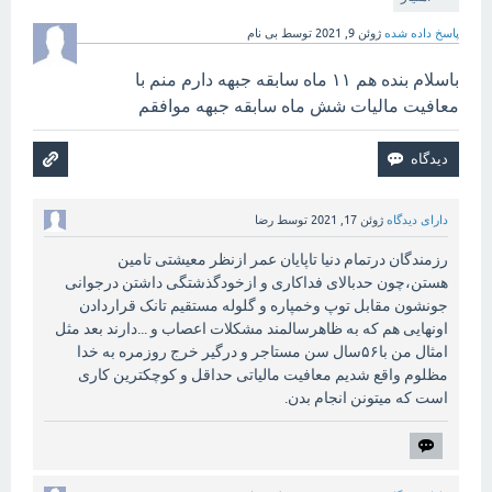
پاسخ داده شده
ژوئن 9, 2021
توسط
بی نام
باسلام بنده هم ۱۱ ماه سابقه جبهه دارم منم با
معافیت مالیات شش ماه سابقه جبهه موافقم
دارای دیدگاه
ژوئن 17, 2021
توسط
رضا
رزمندگان درتمام دنیا تاپایان عمر ازنظر معیشتی تامین
هستن،چون حدبالای فداکاری و ازخودگذشتگی داشتن درجوانی
جونشون مقابل توپ وخمپاره و گلوله مستقیم تانک قراردادن
اونهایی هم که به ظاهرسالمند مشکلات اعصاب و ...دارند بعد مثل
امثال من با۵۶سال سن مستاجر و درگیر خرج روزمره به خدا
مظلوم واقع شدیم معافیت مالیاتی حداقل و کوچکترین کاری
است که میتونن انجام بدن.