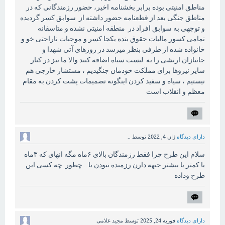
مناطق امنیتی بوده برابر بخشنامه اخیر، حضور رزمندگانی که در
مناطق جنگی بعد از قطعنامه حضور داشته از سوابق کسر گردیده
و توجهی به سوابق افراد در منطقه امنیتی نشده و متاسفانه
تمامی کسور مالیات حقوق بنده یکجا کسر و موجبات ناراحتی خو و
خانواده شده از طرفی بنظر میرسد در روزهای آتی شهدا و
جانبازان ارتشی را به لیست سیاه اضافه کنند والا ما نیز در کنار
سایر نیروها برای مملکت خودمان جنگیدیم ، مستشار خارجی هم
نیستیم ، سیاه و سفید کردن اینگونه تصمیمات پشت کردن به مقام
معظم و انقلاب است
دارای دیدگاه
ژان 4, 2022
توسط
..
سلام این طرح چرا فقط رزمندگان بالای ۶ماه مگه انهای که ۳ماه
یا کمتر یا ببشتر جبهه دارن رزمنده نبودن یا ...چطور چه کسی این
طرح وداده
دارای دیدگاه
فوریه 24, 2025
توسط
مجید غلامی