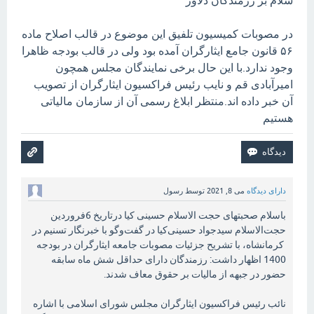
سلام بر رزمندگان دلاور
در مصوبات کمیسیون تلفیق این موضوع در قالب اصلاح ماده
۵۶ قانون جامع ایثارگران آمده بود ولی در قالب بودجه ظاهرا
وجود ندارد.با این حال برخی نمایندگان مجلس همچون
امیرآبادی قم و نایب رئیس فراکسیون ایثارگران از تصویب
آن خبر داده اند.منتظر ابلاغ رسمی آن از سازمان مالیاتی
هستیم
دارای دیدگاه
می 8, 2021
توسط
رسول
باسلام صحبتهای حجت الاسلام حسینی کیا درتاریخ 6فروردین
حجت‌الاسلام سیدجواد حسینی‌کیا در گفت‌وگو با خبرنگار تسنیم در
کرمانشاه، با تشریح جزئیات مصوبات جامعه ایثارگران در بودجه
1400 اظهار داشت: رزمندگان دارای حداقل شش ماه سابقه
حضور در جبهه از مالیات بر حقوق معاف شدند.
نائب رئیس فراکسیون ایثارگران مجلس شورای اسلامی با اشاره