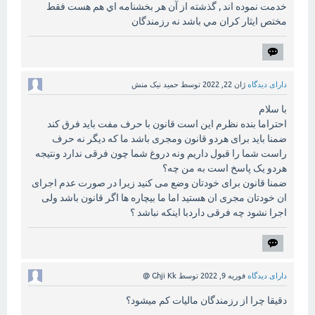
خدمت نموده اند , گذشته از آن هر بخشنامه اي هم هست فقط
مختص ايثار كران مي باشد نه رزمندگان
دارای دیدگاه
ژان 22, 2022
توسط
حمید نیک منش
با سلام
احتراما بنده نظرم این است قانون با حرف مفت باید فرق کند
ضمنا باید برای هردو قانون ومجری باشد ما که دیگر نه حرف
راست شما را قبول داریم ونه دروغ شما چون فرقی ندارد ونتیجه
هردو یک پاسخ است به من چه؟
ضمنا قانون برای خودتان وضع می کنید زیرا در صورت عدم اجرای
ان خودتان مجری ان هستید اما ما بیچاره ها اگر قانون باشد ولی
اجرا نشود چه فرقی داردبا اینکه نباشد ؟
دارای دیدگاه
فوریه 9, 2022
توسط
Ghji Kk @
دقیقا چرا از رزمندگان مالیات کم میشود؟