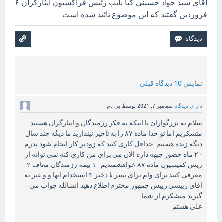
آقای سید جواد حسینی کیا نایب رئیس فراکسیون ایثارگران ۶
فروردین گفتند که این موضوع تائید شده است
نمایش 10 دیدگاه قبلی
دارای دیدگاه
سپتامبر 7, 2021
توسط
بی نام
سلام به بزرگواران با اینکه به فکر رزمندگان و ایثارگران هستید
متشکریم اما تو خدا ماده ۸۷ را به تاخیر نیندازید ما دیگه چند سال
دیگه زنده هستیم حداقل کاری کنید که زودتر کار انجام شود پدرم
۲۰ ماه حضور جبهه داره الان می برای من کاری کنه نمی توانه از
ریس کمیسیون ماده ۸۷ خواهشمندیم ۱ بیمه رزمندگان معاف ۲
معرفی کنید برای وام برای پسر یا دختر ۳ استخدام انها و و غیر به
اقای رییسی رییس جمهور محترم اطلاع دهید انشالله جواب می
گیرید متشکرم از شما
علی هستم