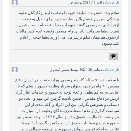
دارای دیدگاه
اکتبر 15, 2021
توسط
ح ر
سلام بنده شش ماه سابقه جبهه داوطلب دارم ازکارکنان علوم
پزشکی سبزوار هستم بااین سابقه جبهه برای تبدیل وضیعت
ازقرادادی به رسمی گفتند جبهه ات بعداز قطعنامه است قبول
نیست لطفآ بفرمائید آیابرای وام مسکن وقضیه عدم کسرمالیات
ازحقوق هم‌ همان فیلم برسرمان می آورند لطفآ نتیجه رااعلام
کنیدممنون
دارای دیدگاه
دسامبر 20, 2021
توسط
منصور کشاورز
با سلام بنده ۵۶ ساله کارمند رسمی وزارت نفت در دوران دفاع
مقدس ۲۰ ماه در جبهه بعنوان سرباز وظیفه حضور داشتم که با
عنایت به به کم لطفی و عدم توجه به حضور و خدمات ایثار گران
ارتش در دفاع مقدس ، ضمن نادیده گرفتن این مهم و ایجاد دو
دستگی و تشویش نگرانی بین این افراد و گله مندی از این
سیاست گذاری و عدم استفاده رزمندگان وظیفه از امتیازات
مربوطه ، لذا مالیات حقوق بنده از سال ۱۳۹۶ با توجه به سوابق
حضورم در جبهه مالیات حقوق از بنده کسر نگردید از اینرو با
عنایت به اینکه تمامی سوابق حضورم در منطقه شمالغرب و