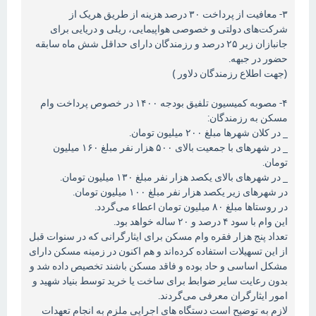
۳- معافیت از پرداخت ۳۰ درصد هزینه از طریق هریک از
شرکت‌های دولتی و خصوصی هواپیمایی، ریلی و دریایی برای
جانبازان زیر ۲۵ درصد و رزمندگان دارای حداقل شش ماه سابقه
حضور در جبهه.
(جهت اطلاع رزمندگان دلاور )
۴- مصوبه کمیسیون تلفیق بودجه ۱۴۰۰ در خصوص پرداخت وام
مسکن به رزمندگان:
_ در کلان شهرها مبلغ ۲۰۰ میلیون تومان.
_ در شهرهای با جمعیت بالای ۵۰۰ هزار نفر مبلغ ۱۶۰ میلیون
تومان.
_ در شهرهای بالای یکصد هزار نفر مبلغ ۱۳۰ میلیون تومان.
در شهرهای زیر یکصد هزار نفر مبلغ ۱۰۰ میلیون تومان.
در روستاها مبلغ ۸۰ میلیون تومان اعطاء می‌گردد.
این وام با سود ۴ درصد و ۲۰ ساله خواهد بود.
تعداد پنج هزار فقره وام مسکن برای ایثارگرانی که در سنوات قبل
از این تسهیلات استفاده کرده‌اند و هم اکنون در زمینه مسکن دارای
مشکل اساسی و حاد بوده و فاقد مسکن باشند تخصیص داده شد و
بدون رعایت سایر ضوابط برای ساخت یا خرید توسط بنیاد شهید و
امور ایثارگران معرفی می‌گردند.
لازم به توضیح است دستگاه های اجرایی ملزم به انجام تعهدات