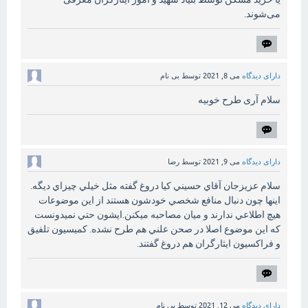
می‌شوند.
دارای دیدگاه
می 8, 2021
توسط
بی نام
سلام آری طرح خوبیه
دارای دیدگاه
می 9, 2021
توسط
رضا
سلام عزيزجان آقاي حسيني كيا دروغ گفته مثل خيلي چيزاي ديگه.
اينها چون دنبال منافع شخصي خودشون هستند از اين موضوعات
هيچ اطلاعي ندارند و ميان مصاحبه ميكنن.ايشون حتي نميدونست
كه اين موضوع اصلا در صحن علني هم طرح نشده. كميسيون تلفيق
و فراكسيون ايثارگران هم دروغ گفتند.
دارای دیدگاه
می 12, 2021
توسط
بی نام