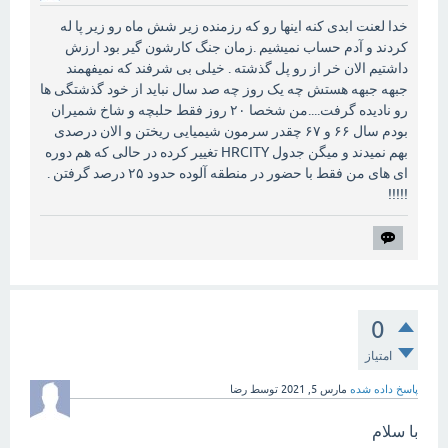
خدا لعنت ابدی کنه اینها رو که رزمنده زیر شش ماه رو زیر پا له
کردند و آدم حساب نمیشیم .زمان جنگ کارشون گیر بود ارزش
داشتیم الان خر از رو پل گذشته . خیلی بی شرفند که نمیفهمند
جبهه جبهه هستش چه یک روز چه صد سال نباید از خود گذشتگی ها
رو نادیده گرفت....من شخصا ۲۰ روز فقط حلبچه و شاخ شمیران
بودم سال ۶۶ و ۶۷ چقدر سرمون شیمیایی ریختن و الان درصدی
بهم نمیدند و میگن جدول HRCITY تغییر کرده در حالی که هم دوره
ای های من فقط با حضور در منطقه آلوده حدود ۲۵ درصد گرفتن .
!!!!!
0
امتیاز
پاسخ داده شده
مارس 5, 2021
توسط
رضا
با سلام