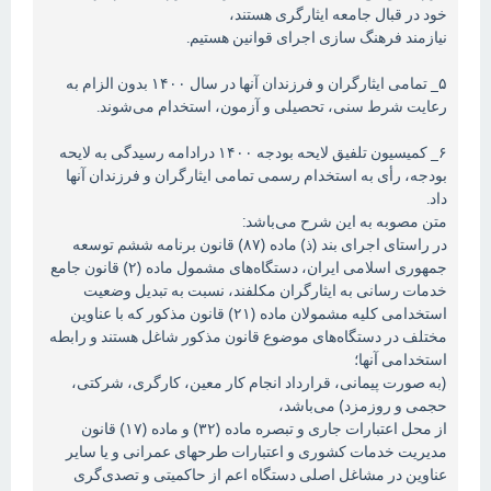
خود در قبال جامعه ایثارگری هستند،
نیازمند فرهنگ سازی اجرای قوانین هستیم.
۵_ تمامی ایثارگران و فرزندان آنها در سال ۱۴۰۰ بدون الزام به
رعایت شرط سنی، تحصیلی و آزمون، استخدام می‌شوند.
۶_ کمیسیون تلفیق لایحه بودجه ۱۴۰۰ درادامه رسیدگی به لایحه
بودجه، رأی به استخدام رسمی تمامی ایثارگران و فرزندان آنها
داد.
متن مصوبه به این شرح می‌باشد:
در راستای اجرای بند (ذ) ماده (۸۷) قانون برنامه ششم توسعه
جمهوری اسلامی ایران، دستگاه‌های مشمول ماده (۲) قانون جامع
خدمات رسانی به ایثارگران مکلفند، نسبت به تبدیل وضعیت
استخدامی کلیه مشمولان ماده (۲۱) قانون مذکور که با عناوین
مختلف در دستگاه‌های موضوع قانون مذکور شاغل هستند و رابطه
استخدامی آنها؛
(به صورت پیمانی، قرارداد انجام کار معین، کارگری، شرکتی،
حجمی و روزمزد) می‌باشد،
از محل اعتبارات جاری و تبصره ماده (۳۲) و ماده (۱۷) قانون
مدیریت خدمات کشوری و اعتبارات طرح‎های عمرانی و یا سایر
عناوین در مشاغل اصلی دستگاه اعم از حاکمیتی و تصدی‌گری