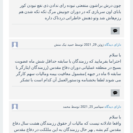
چون درش براشون منفعتی نبوده رای ندادن ذی نفع نبودن ‌کور
بابای اون سربازی که در دوران جونیش مرگ ‌تکه تکه شدن هم
رزم‌هاش شد وتو ذهنش خاطراتی دردناک داره
دارای دیدگاه
ژوئن 29, 2021
توسط
حمید نیک منش
با سلام
احتراما بفرمایید که رزمندگان با سابقه حداقل شش ماه عضویت
بسیج در منطقه عملیاتی دوران دفاع مقدس (رزمندگان ایثارگر با
سابقه 6 ماه در جبهه )مشمول معافیت بیمه ومالیات سهم کارگر
می شوند لطفا بخشنامه ودستورالعمل آن کدام است با تشکر
دارای دیدگاه
سپتامبر 25, 2021
توسط
محمد
با سلام
واقعا عادلانه نيست كه ماليات از حقوق رزمندگان هشت سال دفاع
مقدس كم بشه , بهر حال رزمندگان به اين مللكت در دفاع مقدس