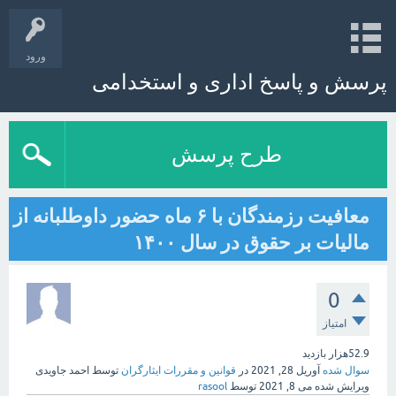
ورود
پرسش و پاسخ اداری و استخدامی
طرح پرسش
معافیت رزمندگان با ۶ ماه حضور داوطلبانه از
مالیات بر حقوق در سال ۱۴۰۰
0
امتیاز
52.9هزار
بازدید
سوال شده
آوریل 28, 2021
در
قوانین و مقررات ایثارگران
توسط
احمد جاویدی
ویرایش شده
می 8, 2021
توسط
rasool