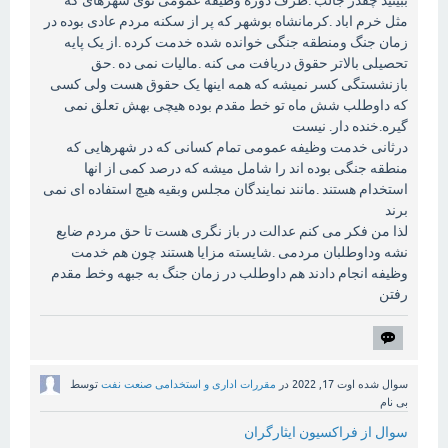
ببینید چقدر جالب .طرف دوره وظیفه عمومی توی شهرهای که
مثل خرم اباد .کرمانشاه بوشهر که پر از سکنه مردم عادی بوده در
زمان جنگ ومنطقه جنگی خوانده شده خدمت کرده .از یک پایه
تحصیلی بالاتر حقوق دریافت می کنه .مالیات نمی ده .حق
بازنشستگی کسر نمیشه که همه اینها یک حقوق هست ولی کسی
که داوطلب شش ماه تو خط مقدم بوده هیچی بهش تعلق نمی
گیره.خنده دار. نیست
درثانی خدمت وظیفه عمومی تمام کسانی که در شهرهایی که
منطقه جنگی بوده اند را شامل میشه که درصد کمی از انها
استخدام هستند .مانند نمایندگان مجلس وبقیه هیچ استفاده ای نمی
برند
لذا من فکر می کنم عدالت در باز نگری هست تا حق مردم ضایع
نشه وداوطلبان مردمی .شایسته مزایا هستند چون هم خدمت
وظیفه انجام دادند هم داوطلب در زمان جنگ به جبهه وخط مقدم
رفتن
سوال شده
اوت 17, 2022
در
مقررات اداری و استخدامی صنعت نفت
توسط
بی نام
سوال از فراکسیون ایثارگران