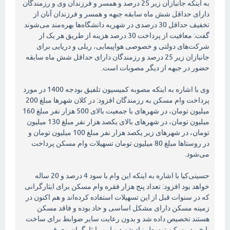
به اینکه جانبازان زیر 25 درصد و همسر و فرزندان وی و رزمندگان
دارای حداقل شش ماه سابقه جبهه و همسر و فرزندان آنان از
تخفیف حداقل 30 درصدی در شهریه دانشگاه‌ها بهره‌مند می‌شوند
گفت: معافیت از پرداخت 30 درصد هزینه از طریق هر یک از
شرکت‌های دولتی و خصوصی هواپیمایی، ریلی و دریایی برای
جانبازان زیر 25 درصد و رزمندگان دارای حداقل شش ماه سابقه
حضور در جبهه از دیگر مصوبات است.
وی با اشاره به اینکه مصوبه کمیسیون تلفیق بودجه 1400 در مورد
پرداخت وام مسکن به رزمندگان افزود: در کلان شهرها مبلغ 200
میلیون تومان، در شهرهای با جمعیت بالای 500 هزار نفر مبلغ 160
میلیون تومان، در شهرهای بالای یکصد هزار نفر مبلغ 130 میلیون
تومان، در شهرهای زیر یکصد هزار نفر مبلغ 100 میلیون تومان و
در روستاها مبلغ 80 میلیون تومان تسهیلات وام مسکن پرداخت
می‌شود‌.
حسینی‌کیا با اشاره به اینکه این وام با سود 4 درصد و 20 ساله
خواهد بود افزود: تعداد پنج هزار فقره وام مسکن برای ایثارگرانی
که در سنوات قبل از این تسهیلات استفاده کرده‌اند و هم اکنون در
زمینه مسکن دارای مشکل اساسی و حاد بوده و فاقد مسکن
هستند تخصیص داده شد و بدون رعایت سایر ضوابط برای ساخت
یا خرید مسکن توسط بنیاد شهید و امور ایثارگران معرفی