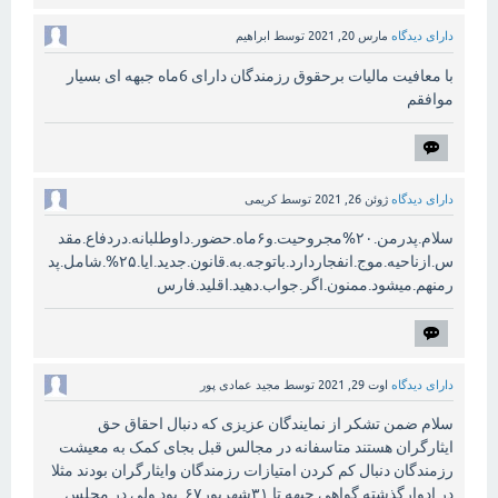
دارای دیدگاه
مارس 20, 2021
توسط
ابراهیم
با معافیت مالیات برحقوق رزمندگان دارای 6ماه جبهه ای بسیار
موافقم
دارای دیدگاه
ژوئن 26, 2021
توسط
کریمی
سلام.پدرمن.۲۰%مجروحیت.و۶ماه.حضور.داوطلبانه.دردفاع.مقد
س.ازناحیه.موج.انفجاردارد.باتوجه.به.قانون.جدید.ایا.۲۵%.شامل.پد
رمنهم.میشود.ممنون.اگر.جواب.دهید.اقلید.فارس
دارای دیدگاه
اوت 29, 2021
توسط
مجید عمادی پور
سلام ضمن تشکر از نمایندگان عزیزی که دنبال احقاق حق
ایثارگران هستند متاسفانه در مجالس قبل بجای کمک به معیشت
رزمندگان دنبال کم کردن امتیازات رزمندگان وایثارگران بودند مثلا
در ادوارگذشته گواهی جبهه تا ۳۱شهریور۶۷ بود ولی در محلس