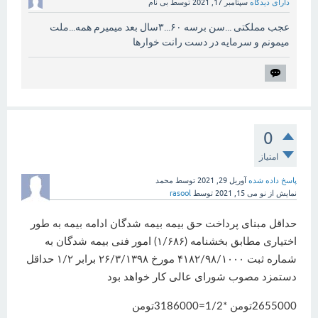
دارای دیدگاه
سپتامبر 17, 2021
توسط
بی نام
عجب مملکتی ...سن برسه ۶۰...۳سال بعد میمیرم همه...ملت
میمونم و سرمایه در دست رانت خوارها
0
امتیاز
پاسخ داده شده
آوریل 29, 2021
توسط
محمد
نمایش از نو
می 15, 2021
توسط
rasool
حداقل مبنای پرداخت حق بیمه بیمه شدگان ادامه بیمه به طور
اختیاری مطابق بخشنامه (۱/۶۸۶) امور فنی بیمه شدگان به
شماره ثبت ۴۱۸۲/۹۸/۱۰۰۰ مورخ ۲۶/۳/۱۳۹۸ برابر ۱/۲ حداقل
دستمزد مصوب شورای عالی کار خواهد بود
2655000تومن *1/2=3186000تومن