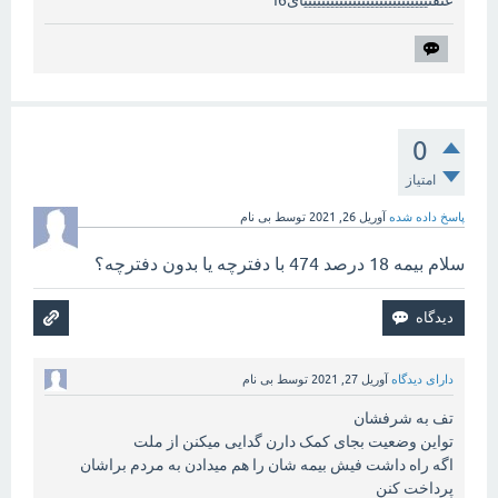
عنفنییییییییییییییییییییییییییییائ6ا
0
امتیاز
پاسخ داده شده
آوریل 26, 2021
توسط
بی نام
سلام بیمه 18 درصد 474 با دفترچه یا بدون دفترچه؟
دارای دیدگاه
آوریل 27, 2021
توسط
بی نام
تف به شرفشان
تواین وضعیت بجای کمک دارن گدایی میکنن از ملت
اگه راه داشت فیش بیمه شان را هم میدادن به مردم براشان
پرداخت کنن