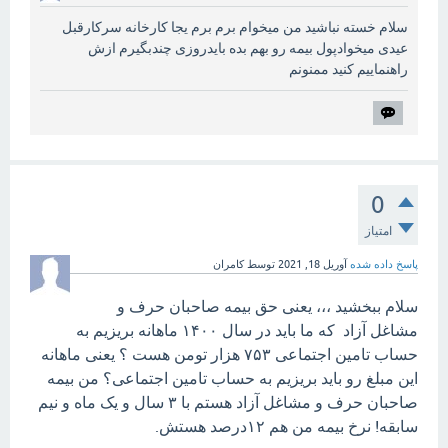
سلام خسته نباشید من میخوام برم برم یجا کارخانه سرکارقبل
عیدی میخوادپول بیمه رو بهم بده بایدروزی چندبگیرم ازش
راهنماییم کنید ممنونم
0
امتیاز
پاسخ داده شده
آوریل 18, 2021
توسط
کامران
سلام ببخشید ،،، یعنی حق بیمه صاحبان حرف و
مشاغل آزاد که ما باید در سال ۱۴۰۰ ماهانه بریزیم به
حساب تامین اجتماعی ۷۵۳ هزار تومن هست ؟ یعنی ماهانه
این مبلغ رو باید بریزیم به حساب تامین اجتماعی؟ من بیمه
صاحبان حرف و مشاغل آزاد هستم با ۳ سال و یک ماه و نیم
سابقه! نرخ بیمه من هم ۱۲درصد هستش.