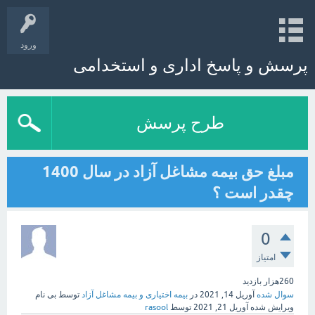
ورود
پرسش و پاسخ اداری و استخدامی
طرح پرسش
مبلغ حق بیمه مشاغل آزاد در سال 1400
چقدر است ؟
0
امتیاز
260هزار
بازدید
سوال شده
آوریل 14, 2021
در
بیمه اختیاری و بیمه مشاغل آزاد
توسط
بی نام
ویرایش شده
آوریل 21, 2021
توسط
rasool