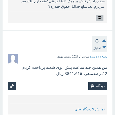
سلام داداش فیش برج یک 1401گرفتی؟منم دارم 18درصد
میریزم .بعد مبلغ حداقل حقوق چقدره ؟
0
امتیاز
پاسخ داده شده
مارس 4, 2021
توسط
مهدی
من همین چند ساعت پیش توی شعبه پرداخت کردم
12درصدماهی 3841،616 ریال
نمایش 9 دیدگاه قبلی