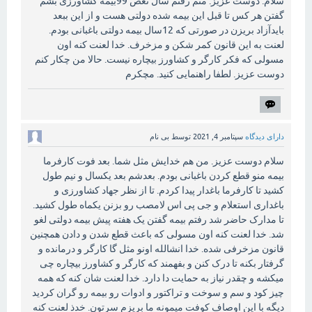
سلام. دوست عزیز. منم رفتم سال نعص 99بیمه کشاورزی بشم
گفتن هر کس تا قبل این بیمه شده دولتی هست و از این ببعد
بایدآزاد بریزن در صورتی که 12سال بیمه دولتی باغبانی بودم.
لعنت به این قانون کمر شکن و مزخرف. خدا لعنت کنه اون
مسولی که فکر کارگر و کشاورز بیچاره نیست. حالا من چکار کنم
دوست عزیز. لطفا راهنمایی کنید. مچکرم
دارای دیدگاه
سپتامبر 4, 2021
توسط
بی نام
سلام دوست عزیز. من هم خدایش مثل شما. بعد فوت کارفرما
بیمه منو قطع کردن باغبانی بودم. بعدشم بعد یکسال و نیم طول
کشید تا کارفرما باغدار پیدا کردم. تا از نظر جهاد کشاورزی و
باغداری استعلام و جی پی اس لامصب رو بزنن یکماه طول کشید.
تا مدارک حاضر شد رفتم بیمه گفتن یک هفته پیش بیمه دولتی لغو
شد. خدا لعنت کنه اون مسولی که باعث قطع شدن و دادن همچنین
قانون مزخرفی شده. خدا انشالله اونو مثل گا کارگر و درمانده و
گرفتار بکنه تا درک کنن و بفهمند که کارگر و کشاورز بیچاره چی
میکشه و چقدر نیاز به حمایت دا دارد. خدا لعنت شان کنه که همه
چیز کود و سم و سوخت و تراکتور و ادوات رو بیمه رو گران کردید
دیگه با این اوصاف کوفت میمونه ما بریزم سرتون. خدذ لعنت کنه