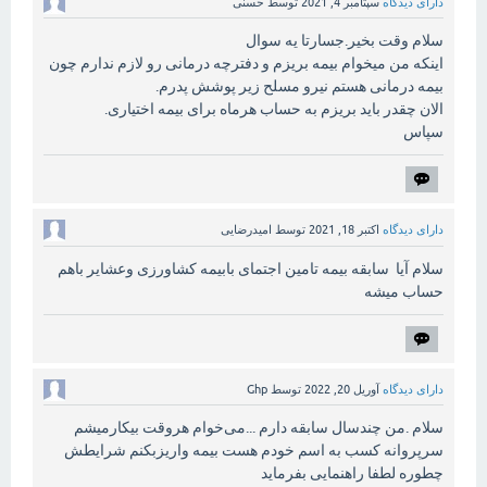
دارای دیدگاه
سپتامبر 4, 2021
توسط
حسنی
سلام وقت بخیر.جسارتا یه سوال
اینکه من میخوام بیمه بریزم و دفترچه درمانی رو لازم ندارم چون
بیمه درمانی هستم نیرو مسلح زیر پوشش پدرم.
الان چقدر باید بریزم به حساب هرماه برای بیمه اختیاری.
سپاس
دارای دیدگاه
اکتبر 18, 2021
توسط
امیدرضایی
سلام آیا سابقه بیمه تامین اجتمای بابیمه کشاورزی وعشایر باهم
حساب میشه
دارای دیدگاه
آوریل 20, 2022
توسط
Ghp
سلام .من چندسال سابقه دارم ...می‌خوام هروقت بیکارمیشم
سرپروانه کسب به اسم خودم هست بیمه واریزبکنم شرایطش
چطوره لطفا راهنمایی بفرماید