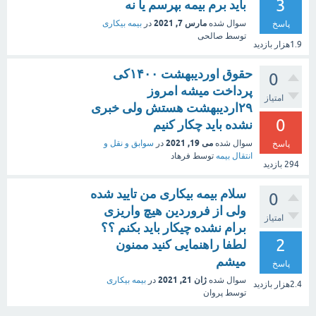
3
باید برم بیمه بپرسم یا نه
مارس 7, 2021
سوال شده
در
بیمه بیکاری
پاسخ
توسط
صالحی
1.9هزار
بازدید
حقوق اوردیبهشت ۱۴۰۰کی
0
پرداخت میشه امروز
امتیاز
۲۹اردیبهشت هستش ولی خبری
0
نشده باید چکار کنیم
می 19, 2021
سوال شده
در
سوابق و نقل و
پاسخ
انتقال بیمه‌
توسط
فرهاد
294
بازدید
سلام بیمه بیکاری من تایید شده
0
ولی از فروردین هیچ واریزی
امتیاز
برام نشده چیکار باید بکنم ؟؟
2
لطفا راهنمایی کنید ممنون
میشم
پاسخ
ژان 21, 2021
سوال شده
در
بیمه بیکاری
2.4هزار
بازدید
توسط
پروان