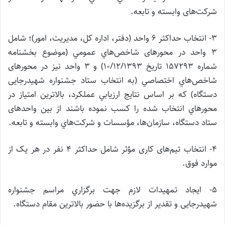
شركت‌های وابسته و تابعه.
3- انتخاب حداكثر 6 واحد (دفتر، اداره کل، مدیریت، امور)؛ شامل
3 واحد در محورهای شاخص‌هاي عمومي (موضوع بخشنامه
شماره 157293 تاريخ 10/12/1393) و 3 واحد نيز در محورهای
شاخص‌هاي اختصاصي (به انتخاب ستاد جشنواره شهیدرجایی
دستگاه) که بر اساس نتايج ارزيابي عملكرد، بالاترين امتياز در
محورهاي انتخاب شده را كسب نموده ‌باشند از بين واحدهای
ستاد دستگاه، سازمان‌ها، مؤسسات و شركت‌هاي وابسته و تابعه.
4- انتخاب تیم‌های کاری مؤثر شامل حداکثر 4 نفر در هر یک از
موارد فوق.
5- ايجاد تمهيدات لازم جهت برگزاري مراسم جشنواره
شهیدرجایی و تقدير از برگزيده‌ها با حضور بالاترین مقام دستگاه.