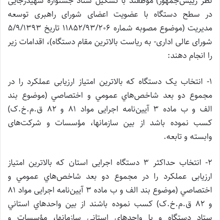
نظر رییس‌جمهور) موظفند با تشکیل ستاد جشنواره شهیدرجایی
در سطح دستگاه با عضویت اعضای شورای راهبری توسعه
مدیریت (موضوع مصوبه شماره 11852/93/206 تاریخ 5/9/1393
شورای عالی اداری- به ریاست بالاترین مقام دستگاه)، اقدامات زیر
را انجام دهند:
1- انتخاب یک دستگاه که بالاترین امتیاز ارزیابی عملکرد را در
مجموع دو بعد شاخص‌هاي عمومي ‌و اختصاصي (موضوع بند
الف و ب ماده 3 آیین‌نامه اجرایی مواد 81 و 82 ق.م.خ.ک)
كسب نموده‌ باشد از بین سازمانها، مؤسسات و شركت‌های
وابسته و تابعه.
2- انتخاب حداکثر 3 دستگاه اجرایی استان که بالاترين امتياز
ارزیابی عملکرد را در مجموع دو بعد شاخص‌هاي عمومي ‌و
اختصاصي (موضوع بند الف و ب ماده 3 آیین‌نامه اجرایی مواد 81
و 82 ق.م.خ.ک) كسب نموده ‌باشند از بین واحدهاي استاني
ستاد دستگاه و يا واحدهاي استاني سازمانها، مؤسسات و