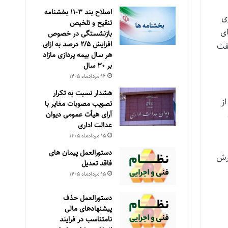
اصلاح بند ۳‏-۱۱ بخشنامه
۲۱ سازمان اداری
تنقیح و تلخیص
ای
بازنشستگی در خصوص
افزایش ۵‏‏‏‏‏‏‏‏‏/۲ درصد به ازای
قت
هر سال بیمه پردازی مازاد
بر ۳۰‏ سال
۱۶ مرداد‌ماه ۱۴۰۵
هشدار نسبت به تکرار
ز
تصویب مصوبات مغایر با
آرای هیأت عمومی دیوان
عدالت اداری
۱۵ مرداد‌ماه ۱۴۰۵
دستورالعمل پیمان های
ورش
فاقد تعدیل
۱۵ مرداد‌ماه ۱۴۰۵
دستورالعمل حذف
پيشنهادهای مالی
نامتناسب در فرايند