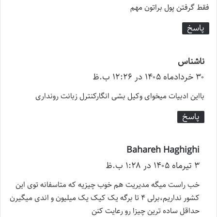
فقط گرفتن پول براتون مهم
پاسخ
ناشناس
گ
۳۰ خرداد‌ماه ۱۴۰۵ در ۱۲:۲۶ ب.ظ
ف
ت
بااین ادبیات میخوای وکیل بشی انگارکنترل زبانت رونداری
:
پاسخ
Bahareh Haghighi
گ
۳ تیر‌ماه ۱۴۰۵ در ۱:۲۸ ب.ظ
ف
ت
خب راست میگه مدیریت هم خوب چیزیه که متاسفانه توی این
:
کشور نداریم،برلی ۴ تا برگه یک کیک یک میلیون و اندی میگیرن
حداقل ساده ترین چیزا رو رعایت کنن