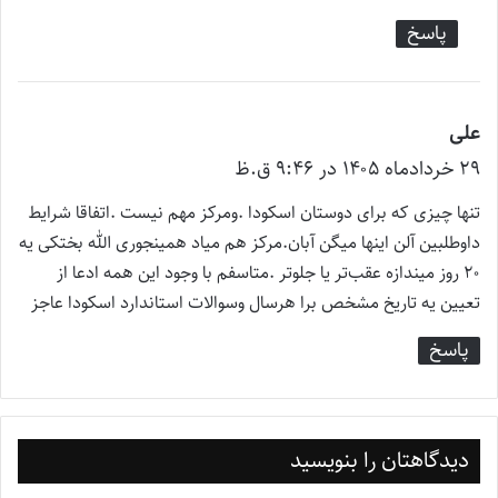
پاسخ
علی
گ
۲۹ خرداد‌ماه ۱۴۰۵ در ۹:۴۶ ق.ظ
ف
ت
تنها چیزی که برای دوستان اسکودا .ومرکز مهم نیست .اتفاقا شرایط
:
داوطلبین آلن اینها میگن آبان.مرکز هم میاد همینجوری الله بختکی یه
۲۰ روز میندازه عقب‌تر یا جلوتر .متاسفم با وجود این همه ادعا از
تعیین یه تاريخ مشخص برا هرسال وسوالات استاندارد اسکودا عاجز
پاسخ
دیدگاهتان را بنویسید