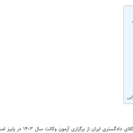
ایی
سخنگوی اتحادیه سراسری کانون‌های وکلای دادگستری ایران از برگزاری آزمون وکالت س