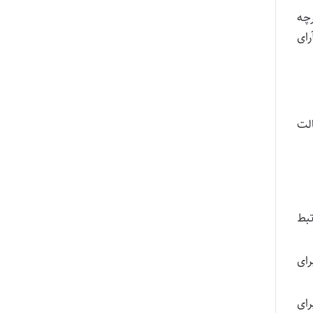
رچه
رای
کالت
تبط
ای
ای