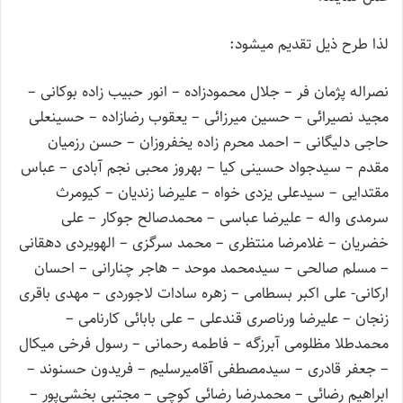
لذا طرح ذيل تقديم ميشود:
نصراله پژمان فر – جلال محمودزاده – انور حبیب زاده بوکانی –
مجید نصیرائی – حسین میرزائی – یعقوب رضازاده – حسینعلی
حاجی دلیگانی – احمد محرم زاده یخفروزان – حسن رزمیان
مقدم – سیدجواد حسینی کیا – بهروز محبی نجم آبادی – عباس
مقتدایی – سیدعلی یزدی خواه – علیرضا زندیان – کیومرث
سرمدی واله – علیرضا عباسی – محمدصالح جوکار – علی
خضریان – غلامرضا منتظری – محمد سرگزی – الهویردی دهقانی
– مسلم صالحی – سیدمحمد موحد – هاجر چنارانی – احسان
ارکانی- علی اکبر بسطامی – زهره سادات لاجوردی – مهدی باقری
زنجان – علیرضا ورناصری قندعلی – علی بابائی کارنامی –
محمدطلا مظلومی آبرزگه – فاطمه رحمانی – رسول فرخی میکال
– جعفر قادری – سیدمصطفی آقامیرسلیم – فریدون حسنوند –
ابراهیم رضائی – محمدرضا رضائی کوچی – مجتبی بخشی‌پور –