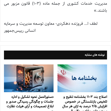
مدیریت خدمات کشوری از جمله ماده (۱۰۳) قانون مزبور می
باشند.»
لطف ا… فروزنده دهکردی- معاون توسعه مدیریت و سرمایه
انسانی رییس‌جمهور
نوشته های مشابه
اصلاح بند ۳‏-۱۱ بخشنامه تنقیح و
دستورالعمل نحوه تشکیل و اداره
تلخیص بازنشستگی در خصوص
جلسات و چگونگی رسیدگی صدور و
افزایش ۵‏‏‏‏‏‏‏‏‏/۲ درصد به ازای هر سال
‏ابلاغ تصمیمات و‎ ‎آرای هیئت نظارت