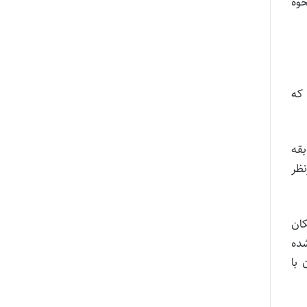
وه‌
که
قه‌
نظر
ان‌
ده‌
 با