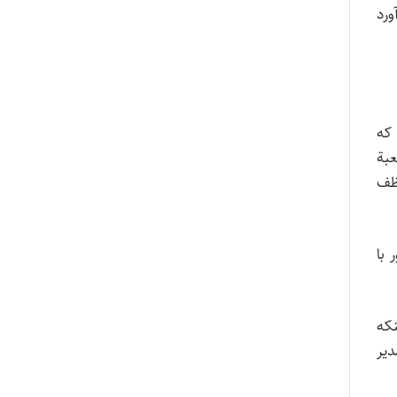
می‌آورد
که‌
بة‌
ظف‌
 با
نکه‌
دیر