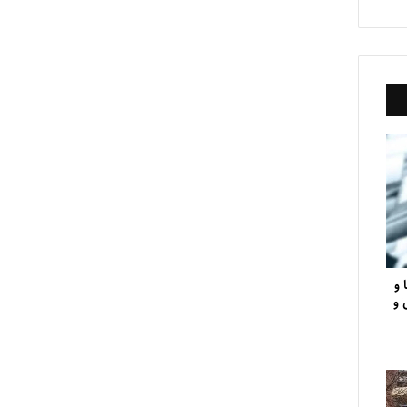
 و
 و