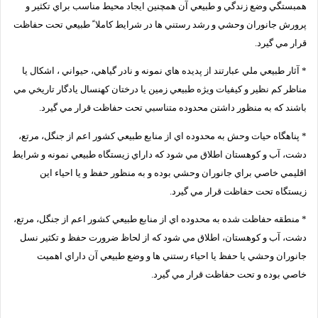
همبستگي وضع زندگي و طبيعي آن همچنين ايجاد محيط مناسب براي تكثير و
پرورش جانوران وحشي و رشد رستني ها در شرايط كاملا ً طبيعي تحت حفاظت
قرار مي گيرد.
* آثار طبيعي ملي عبارتند از پديده هاي نمونه و نادر گياهي، حيواني ، اشكال يا
مناظر كم نظير و كيفيات ويژه طبيعي زمين يا درختان كهنسال يادگار تاريخي مي
باشند كه به منظور داشتن محدوده متناسبي تحت حفاظت قرار مي گيرد.
* پناهگاه حيات وحش به محدوده اي از منابع طبيعي كشور اعم از جنگل، مرتع،
دشت، آب و كوهستان اطلاق مي شود كه داراي زيستگاه طبيعي نمونه و شرايط
اقليمي خاصي براي جانوران وحشي بوده و به منظور حفظ و يا احياء اين
زيستگاه تحت حفاظت قرار مي گيرد.
* منطقه حفاظت شده به محدوده اي از منابع طبيعي كشور اعم از جنگل، مرتع،
دشت، آب و كوهستان، اطلاق مي شود كه از لحاظ ضرورت حفظ و تكثير نسل
جانوران وحشي يا حفظ يا احياء رستني ها و وضع طبيعي آن داراي اهميت
خاصي بوده و تحت حفاظت قرار مي گيرد.