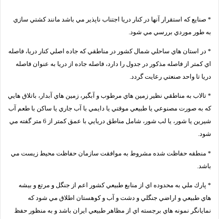
* صنايع كه استقرار آنها در كنار دريا اجتناب ناپذير مي باشد مانند كشتي سازي
به طور موردي بررسي مي شود.
* در استان هاي ساحلي شمال كشور در مناطقي كه جاده اصلي كنار دريا، فاصله
اي كمتر از فاصله مذكور در جدول را دارد، فاصله جاده از دريا به عنوان فاصله
دريا تا واحد صنعتي رعايت گردد.
* تالاب به مناطقي نظير زمين هاي مرطوب و آبگير، زمين هاي آبدار، باتلاق هايي
كه به صورت مصنوعي يا طبيعي موقتي يا دايمي با آب جاري يا ساكن با طعم آب
شيرين يا شور، يا لب شور، شامل مناطق دريايي با عمق كمتر از 6 متر گفته مي
شود.
* منطقه حفاظت شده مشروط به موافقت سازمان حفاظت محيط زيست مي
باشد.
* پارك ملي به محدوده اي از منابع طبيعي كشور اعم از جنگل و مرتع و بيشه
هاي طبيعي و اراضي جنگلي و دشت و آب و كوهستان اطلاق مي شود كه
نمايانگر نمونه هاي برجسته اي از مظاهر طبيعي ايران باشد و به منظور حفظ