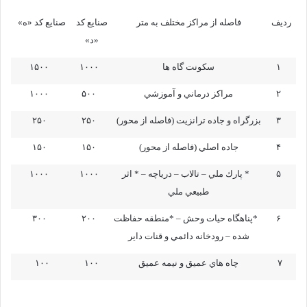
رديف
فاصله از مراكز مختلف به متر
صنايع كد
صنايع كد «ه»
«د»
۱
سكونت گاه ها
۱۰۰۰
۱۵۰۰
۲
مراكز درماني و آموزشي
۵۰۰
۱۰۰۰
۳
بزرگراه و جاده ترانزيت (فاصله از محور)
۲۵۰
۲۵۰
۴
جاده اصلي (فاصله از محور)
۱۵۰
۱۵۰
۵
* پارك ملي – تالاب – درياچه – * اثر
۱۰۰۰
۱۰۰۰
طبيعي ملي
۶
*پناهگاه حيات وحش – *منطقه حفاظت
۲۰۰
۳۰۰
شده – رودخانه دائمي و قنات داير
۷
چاه هاي عميق و نيمه عميق
۱۰۰
۱۰۰