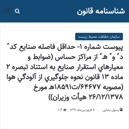
شناسنامه قانون
منو
جستجو ب
سازمان حفاظت محيط زيست
پيوست شماره ۱- حداقل فاصله صنايع كد ً
د ً و ً هـ ً از مراكز حساس (ضوابط و
معيارهاي استقرار صنايع به استناد تبصره ۲
ماده ۱۳ قانون نحوه جلوگيري از آلودگي هوا
(مصوبه ۶۴۶۷۷/ت۱۸۵۹۱هـ مورخ
۲۶/۱۲/۱۳۷۸ هيأت وزيران))
رسول رضایی
۸ فروردین‌ماه ۱۳۹۱
106