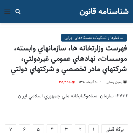
شناسنامه قانون
منو
جستجو ب
ساختارها و تشکیلات دستگاه‌های اجرایی
فهرست وزارتخانه ها، سازمانهاي وابسته،
موسسات، نهادهاي عمومي غيردولتي،
شرکتهاي مادر تخصصي و شرکتهاي دولتي
رسول رضایی
۱۰ آذر‌ماه ۱۳۹۰
35,385
۲۷۳۲- سازمان اسنادوكتابخانه ملي جمهوري اسلامي ايران
برگهٔ قبلی
1
2
3
4
5
6
7