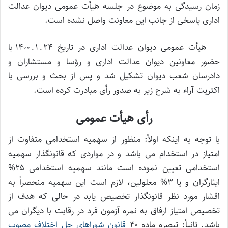
زمان رسیدگی به موضوع در جلسه هیأت عمومی دیوان عدالت
اداری پاسخی از جانب این معاونت واصل نشده است.
هیأت عمومی دیوان عدالت اداری در تاریخ ۲۴؍۱؍۱۴۰۰ با
حضور معاونین دیوان عدالت اداری و رؤسا و مستشاران و
دادرسان شعب دیوان تشکیل شد و پس از بحث و بررسی با
اکثریت آراء به شرح زیر به صدور رأی مبادرت کرده است.
رأی هیأت عمومی
با توجه به اینکه اولاً: منظور از سهمیه استخدامی متفاوت از
امتیاز در استخدام می باشد و در مواردی که قانونگذار سهمیه
استخدامی تعیین نموده است مانند سهمیه استخدامی ۲۵%
ایثارگران و یا ۳% معلولین، لازم است این سهمیه منحصراً به
اقشار مورد نظر قانونگذار تخصیص یابد در حالی که هدف از
تخصیص امتیاز ارفاق به نمره آزمون فرد در رقابت با دیگران می
باشد. ثانیاً: تبصره ماده ۴۰
قانون شوراهای حل اختلاف مصوب