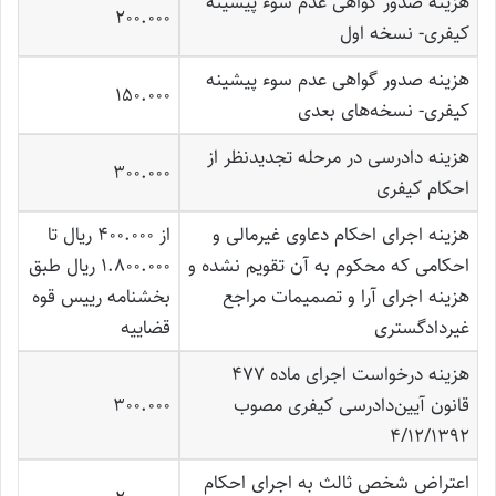
هزینه صدور گواهی عدم سوء پیشینه
200.000
کیفری- نسخه اول
هزینه صدور گواهی عدم سوء پیشینه
150.000
کیفری- نسخه‌های بعدی
هزینه دادرسی در مرحله تجدیدنظر از
300.000
احکام کیفری
هزینه اجرای احکام دعاوی غیرمالی و
از 400.000 ریال تا
احکامی که محکوم به آن تقویم نشده و
1.800.000 ریال طبق
هزینه اجرای آرا و تصمیمات مراجع
بخشنامه رییس قوه
غیردادگستری
قضاییه
هزینه درخواست اجرای ماده 477
قانون آیین‌دادرسی کیفری مصوب
300.000
4/12/1392
اعتراض شخص ثالث به اجرای احکام