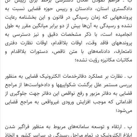
ب ـ‌ فراهم نمودن امکان دسترسی برخط برای رییس کل
دادگستری استان، دادستان و رییس حوزه قضایی نسبت به
پرونده­هایی که زمان رسیدگی در قانون و این بخشنامه رعایت
نشده و رسیدگی به آن‌ها بیش از دو برابر میانگین مقرر به طول
انجامیده است، با ذکر مشخصات دقیق و نیز دسترسی به
پرونده­های فاقد وقت، اوقات بلااقدام، اوقات نظارت دفتری
نامتعارف، دادنامه‌های با متن ناقص، دستورات بلااقدام و
مکاتبات مکانیزه رؤیت‌ نشده؛
ب ـ نظارت بر عملکرد دفاترخدمات الکترونیک قضایی به منظور
بررسی مستمر علل برگشت شکواییه­ها و دادخواست‌ها از مراجع
قضایی به دفاتر مزبور و رفع نواقص این دفاتر جهت جلوگیری از
اقداماتی که موجب افزایش ورودی غیرواقعی به مراجع قضایی
می‌شود؛
پ ـ ارتقاء و توسعه سامانه‌های مربوط به منظور فراگیر شدن
ابلاغ الکترونیک در تمام مراحل رسیدگی در سراسر کشور و اتخاذ