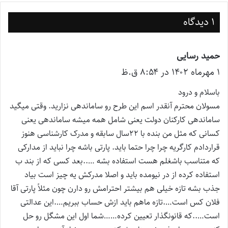
1 دیدگاه
حمید رسایی
گ
۱ مهر‌ماه ۱۴۰۲ در ۸:۵۴ ق.ظ
ف
ت
باسلام و درود
:
مسولان محترم آنقدر اسم این طرح رو ساماندهی نزارید. وقتی میگید
ساماندهی کارکنان دولت یعنی شامل همه میشه ساماندهی یعنی
کسانی که مثل من بنده با ۲۲سال سابقه و مدرک کارشناسی هنوز
قراردادم کارگریه چرا چرا حتما باید. پارتی باشه چرا نباید از مدارکی
که متناسب باشغلم هست استفاده بشه …..بعد کسی که از بند ب
استفاده کرده از در نیومده باید و اصلا مدرکش یه چیز است بیاد
جذب بشه تازه خیلی هم بیشتر احترامش رو دارن چون مثلاً پارتی آقا
فلان کس است….تازه ماهم باید ازش حساب ببریم….این عدالتی
است…..که قانونگذار تعیین کرده……شما اول این مشگل رو حل