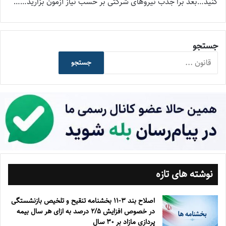
کنید…بعد برا جذب نیروهای شرکتی بر حسب نیاز آزمون بزارید……
جستجو
جستجو
نوشته های تازه
اصلاح بند ۳‏-۱۱ بخشنامه تنقیح و تلخیص بازنشستگی
در خصوص افزایش ۵‏‏‏‏‏‏‏‏‏/۲ درصد به ازای هر سال بیمه
پردازی مازاد بر ۳۰‏ سال