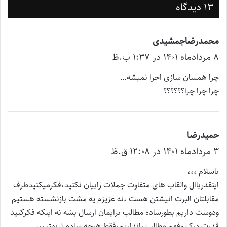
13 دیدگاه
محمدرضاجمشیدی
گ
۸ مرداد‌ماه ۱۴۰۱ در ۱:۳۷ ب.ظ
ف
ت
چرا همسان سازی اجرا نمیشه…
:
چرا چرا چرا؟؟؟؟؟؟
حمیدرضا
گ
۳ مرداد‌ماه ۱۴۰۱ در ۱۲:۰۸ ق.ظ
ف
ت
باسلام ،،،
:
اینقدرباال والقاب های متفاوت جملات رابیان نکنید،فکرمیکنیدطرف
مقابلتان البرت انیشتن هست ،نه عزیزم یه مشت بازنشسته هستیم
ودوست داریم بطورساده مطالب برایمان ارسال بشه نه اینکه فکرکنید
قدرت درک وفهم مطالب رانداریم،فقط هرچه ساده تربهتر،،،