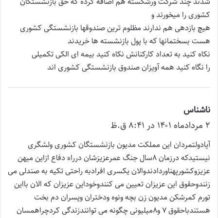
شدند چند شرکت ورشکسته هم اضافه کرده که حق بازنشستگان
کشوری را میخورند و
هیچ بازدهی هم ندارند مظلوم ترین صندوقها بازنشستگی کشوری
هست بسختمانها که با پول بازنشسته ها خریدند
نکاه کنید به تعداد کارکنانش نکاه کنید بیمه ای الکی تکمیلی
را نگاه کنید همه آویزان صندوق بازنشستگی کشوری اند
ناشناس
گ
۲ مرداد‌ماه ۱۴۰۱ در ۸:۴۱ ق.ظ
ف
ت
آیادولتمردان این مملکت مدیون بازنشستگان کشوری ولشگری
:
نیستیدکه درزمان ۸سال جنگ عمرعزیزشان درراه دفاع ازاین میهن
عزیزوکشورپهناوردادندوالان یکسری افرادبه راحتی تکیه به صندلی می
زنندوحقوق این عزیزان تعیین می کنندوخوداین عزیزان که الان بااین
تورم کمرشکن مدیون زن بچه ونوه ودختران وپسران دم بخت
هستندباحقوق ۷ و۸میلیونی چگونه می توانندزندگی کردچراهمسان