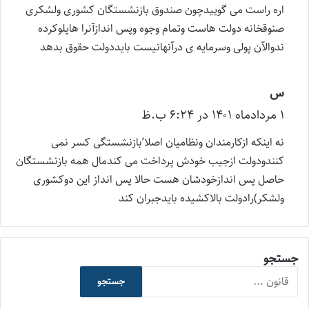
ت
اره راست می گوییدچون صندوق بازنشستگان کشوری ولشکری
:
صنوقخانه دولت هاست وتمام وجوه وپس اندازآنرا هاپلوکرده
ندوالآن پولی وسرمایه ی درآنهانیست بایددولت حقوق بدهد
س
گ
۱ مرداد‌ماه ۱۴۰۱ در ۶:۲۴ ب.ظ
ف
ت
نه اینکه ازکارمندان ونظامیان اصلا’بازنشستگی کسر نمی
:
کنندودولت ازجیب خودش پرداخت می کندمال همه بازنشستگان
حاصل پس اندازخودشان هست حالا پس انداز این دوکشوری
ولشکر)رادولت بالاکشیده بایدجبران کند
جستجو
جستجو