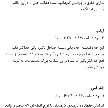
سازی حقوق رااجرانمی کنیدامیداست عدالت علی ع دراین نظام
مقدس اجراگردد
زینب
گ
۲ مرداد‌ماه ۱۴۰۱ در ۱:۲۷ ق.ظ
ف
ت
این چه وضعشه اخه، یکی میشه حداقل بگیر، یکی حداکثر بگیر….
:
خب چرا یه فکری به حال حداقل بگیر ها نمیکنن؟؟؟ همه چیز که به
نفع حداکثر بگیر ها شده و این شکاف بزرگ دستمزدها به قوت
خودش باقیه..
ناشناس
گ
۱ مرداد‌ماه ۱۴۰۱ در ۶:۳۴ ب.ظ
ف
ت
افزایش حقوق ده درصدی کارمندان با تورم نقطه ای 87 درصدی واقعا