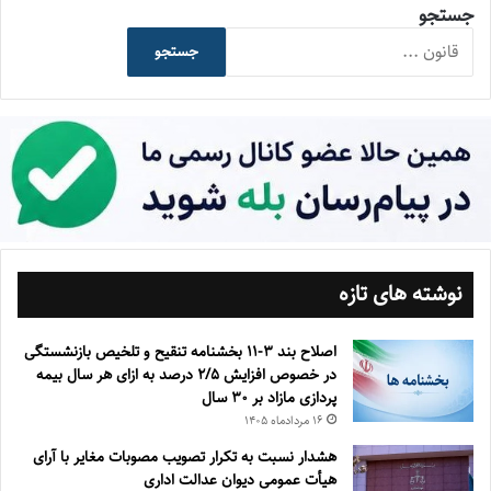
جستجو
جستجو
نوشته های تازه
اصلاح بند ۳‏-۱۱ بخشنامه تنقیح و تلخیص بازنشستگی
در خصوص افزایش ۵‏‏‏‏‏‏‏‏‏/۲ درصد به ازای هر سال بیمه
پردازی مازاد بر ۳۰‏ سال
۱۶ مرداد‌ماه ۱۴۰۵
هشدار نسبت به تکرار تصویب مصوبات مغایر با آرای
هیأت عمومی دیوان عدالت اداری