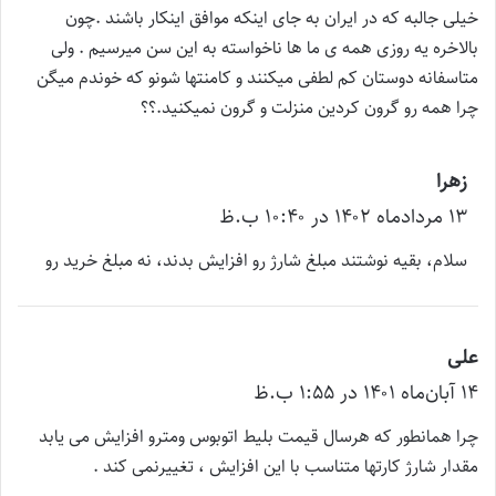
خیلی جالبه که در ایران به جای اینکه موافق اینکار باشند .چون
بالاخره یه روزی همه ی ما ها ناخواسته به این سن میرسیم . ولی
متاسفانه دوستان کم لطفی میکنند و کامنتها شونو که خوندم میگن
چرا همه رو گرون کردین منزلت و گرون نمیکنید.؟؟
زهرا
گ
۱۳ مرداد‌ماه ۱۴۰۲ در ۱۰:۴۰ ب.ظ
ف
ت
سلام، بقیه نوشتند مبلغ شارژ رو افزایش بدند، نه مبلغ خرید رو
:
علی
گ
۱۴ آبان‌ماه ۱۴۰۱ در ۱:۵۵ ب.ظ
ف
ت
چرا همانطور که هرسال قیمت بلیط اتوبوس ومترو افزایش می یابد
:
مقدار شارژ کارتها متناسب با این افزایش ، تغییرنمی کند .