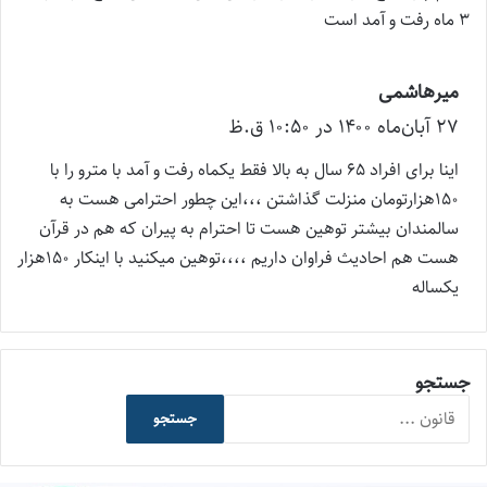
:
3 ماه رفت و آمد است
میرهاشمی
گ
۲۷ آبان‌ماه ۱۴۰۰ در ۱۰:۵۰ ق.ظ
ف
ت
اینا برای افراد 65 سال به بالا فقط یکماه رفت و آمد با مترو را با
:
150هزارتومان منزلت گذاشتن ،،،این چطور احترامی هست به
سالمندان بیشتر توهین هست تا احترام به پیران که هم در قرآن
هست هم احادیث فراوان داریم ،،،،توهین میکنید با اینکار 150هزار
یکساله
جستجو
جستجو