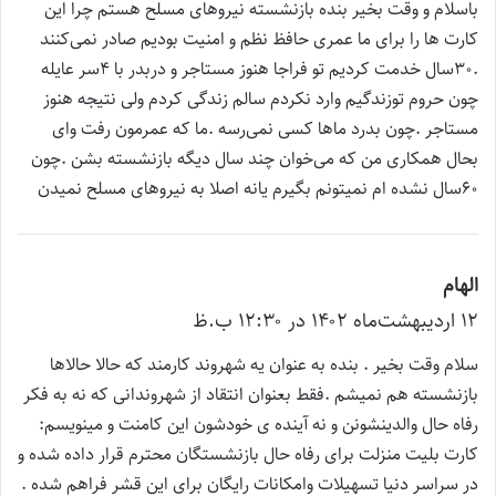
ت
باسلام و وقت بخیر بنده بازنشسته نیروهای مسلح هستم چرا این
:
کارت ها را برای ما عمری حافظ نظم و امنیت بودیم صادر نمی‌کنند
.30سال خدمت کردیم تو فراجا هنوز مستاجر و دربدر با 4سر عایله
چون حروم توزندگیم وارد نکردم سالم زندگی کردم ولی نتیجه هنوز
مستاجر .چون بدرد ماها کسی نمی‌رسه .ما که عمرمون رفت وای
بحال همکاری من که می‌خوان چند سال دیگه بازنشسته بشن .چون
60سال نشده ام نمیتونم بگیرم یانه اصلا به نیروهای مسلح نمیدن
الهام
گ
۱۲ اردیبهشت‌ماه ۱۴۰۲ در ۱۲:۳۰ ب.ظ
ف
ت
سلام وقت بخیر . بنده به عنوان یه شهروند کارمند که حالا حالاها
:
بازنشسته هم نمیشم .فقط بعنوان انتقاد از شهروندانی که نه به فکر
رفاه حال والدینشونن و نه آینده ی خودشون این کامنت و مینویسم:
کارت بلیت منزلت برای رفاه حال بازنشستگان محترم قرار داده شده و
در سراسر دنیا تسهیلات وامکانات رایگان برای این قشر فراهم شده .