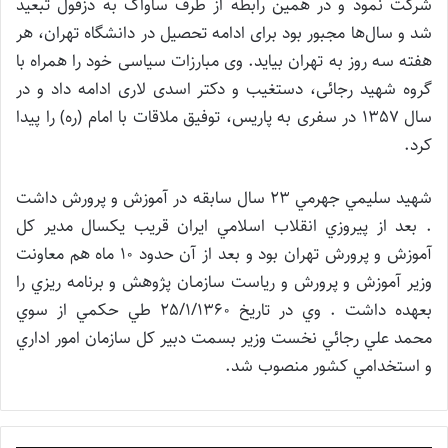
شرکت نمود و در همین رابطه از طرف ساواک به دزفول تبعید
شد و سال‌ها مجبور بود برای ادامه تحصیل در دانشگاه تهران، هر
هفته سه روز به تهران بیاید. وی مبارزات سیاسی خود را همراه با
گروه شهید رجائی، دستغیب و دکتر اسدی لاری ادامه داد و در
سال 1357 در سفری به پاریس، توفیق ملاقات با امام (ره) را پیدا
کرد.
شهيد سليمي جهرمي 23 سال سابقه در آموزش و پرورش داشت
. بعد از پيروزي انقلاب اسلامي ايران قريب يكسال مدير كل
آموزش و پرورش تهران بود و بعد از آن حدود 10 ماه هم معاونت
وزير آموزش و پرورش و رياست سازمـان پژوهش و برنامه ريزي را
بعهده داشت . وي در تاريخ 25/1/1360 طي حكمي از سوي
محمد علي رجائي نخست وزير بسمت دبير كل سازمان امور اداري
و استخدامي كشور منصوب شد.