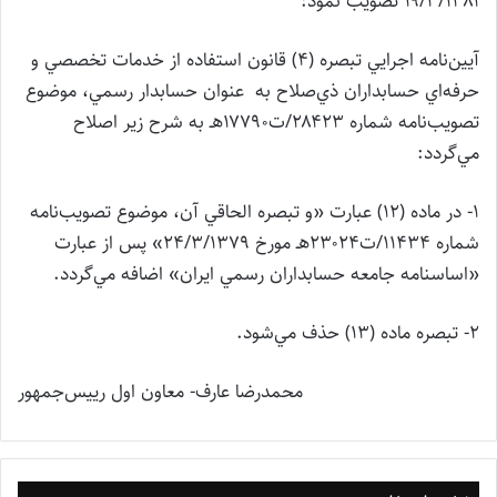
۱۹/۳/۱۳۸۱ تصويب نمود:
آيين‌نامه اجرايي تبصره (۴) قانون استفاده از خدمات تخصصي و
حرفه‌اي حسابداران ذي‌صلاح به عنوان حسابدار رسمي، موضوع
تصويب‌نامه شماره ۲۸۴۲۳/ت۱۷۷۹۰هـ به شرح زير اصلاح
مي‌گردد:
۱- در ماده (۱۲) عبارت «و تبصره الحاقي آن، موضوع تصويب‌نامه
شماره ۱۱۴۳۴/ت۲۳۰۲۴هـ مورخ ۲۴/۳/۱۳۷۹» پس از عبارت
«اساسنامه جامعه حسابداران رسمي ايران» اضافه مي‌گردد.
۲- تبصره ماده (۱۳) حذف مي‌شود.
محمدرضا عارف- معاون اول رييس‌جمهور