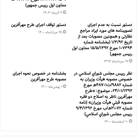
معاون اول رييس جمهور)
۹ آذر‌ماه ۱۴۰۳
دستور نسبت به عدم اجرای
دستور توقف اجرای طرح مهرآفرین
تصویبنامه های مورد ایراد مراجع
۲۸ مرداد‌ماه ۱۴۰۰
نظارتی و همچنین مصوبات بعد از
تاریخ 1/3/92 (بخشنامه شماره
107394 مورخ 15/5/1392 معاون اول
رییس جمهور)
۱۷ مرداد‌ماه ۱۳۹۲
نظر رييس مجلس شوراي اسلامي در
بخشنامه در خصوص نحوه اجرای
خصوص مصوبه هيأت وزيران به
مصوبه طرح مهرآفرین
شماره 9882/ت48701هـ مورخ
۱ بهمن‌ماه ۱۴۰۰
24/01/1392، موضوع: «طرح
مهرآفرين ناظر به اصلاح دو فقره
مصوبه قبلي هيأت وزيران» (نامه
شماره 21072هـ/ب مورخ 9/4/1392
رييس مجلس شوراي اسلامي)
۱۰ اسفند‌ماه ۱۴۰۰