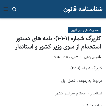
شناسنامه قانون
منو
جستجو ب
مصوبات طرح مهر آفرین
کاربرگ شماره (1-1-1)- نامه های دستور
استخدام از سوی وزیر کشور و استاندار
رسول رضایی
۷ دی‌ماه ۱۳۹۱
126
کاربرگ شماره (1-1-2)
مربوط به ردیف 1 فصل اول
استانداران محترم سراسر کشور
سلام علیکم،