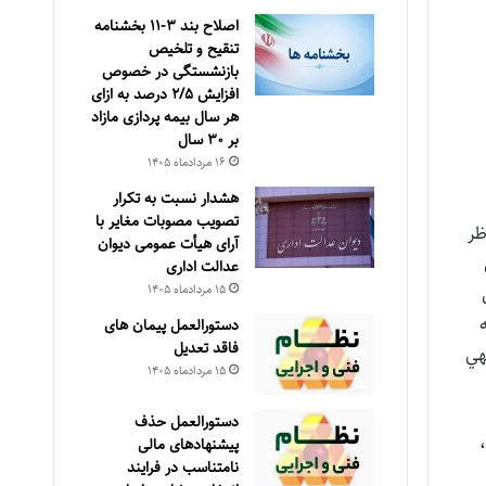
اصلاح بند ۳‏-۱۱ بخشنامه
تنقیح و تلخیص
بازنشستگی در خصوص
افزایش ۵‏‏‏‏‏‏‏‏‏/۲ درصد به ازای
هر سال بیمه پردازی مازاد
بر ۳۰‏ سال
۱۶ مرداد‌ماه ۱۴۰۵
هشدار نسبت به تکرار
تصویب مصوبات مغایر با
فرين ناظر
آرای هیأت عمومی دیوان
عدالت اداری
۱۵ مرداد‌ماه ۱۴۰۵
ل
آيين نامه
دستورالعمل پیمان های
فاقد تعدیل
هي
۱۵ مرداد‌ماه ۱۴۰۵
دستورالعمل حذف
عي متضمن نظرات رييس مجلس شوراي اسلامي طي دو فقره نامه به شماره هاي: الف- 63829هـ/ب مورخ 25/10/1391،
پيشنهادهای مالی
نامتناسب در فرايند