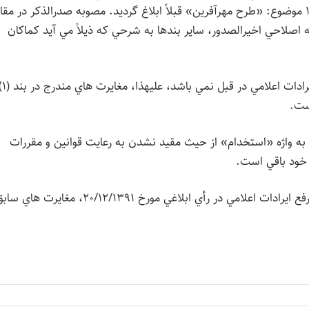
مورخ 30/9/1392 و 225651/ت68702هـ مورخ 17/11/1391 موضوع: «طرح مهرآفرين» قبلاً ابلاغ گرديد. مصوبه صدرالذكر در مق
و مصوبه مي باشد، به استثناي بند (3) مصوبه اصلاحي اخيرالصدور، ساير بندها به شرحي كه ذيلاً مي آيد كماكان
1- نظر به اينكه الحاق عبارات: «به بند (2) مصوبه؛ رافع ايرادات اعلامي در قبل نمي باش
ضع» به واژه «استخدام» از حيث مقيد نشدن به رعايت قوانين و مقررات
 خود باقي است.
3- مضافاً اينكه نظر به عدم اقدام هيأت محترم وزيران به رفع ايرادات اعلامي در رأي ابلاغي مورخ 20/12/1391، مغايرت ها