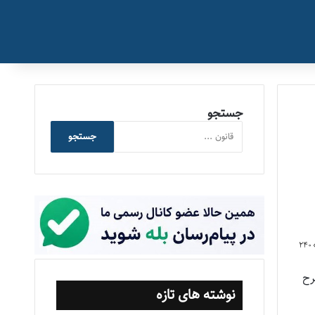
جستجو
جستجو
240
24/0، موضوع: «طرح
نوشته های تازه