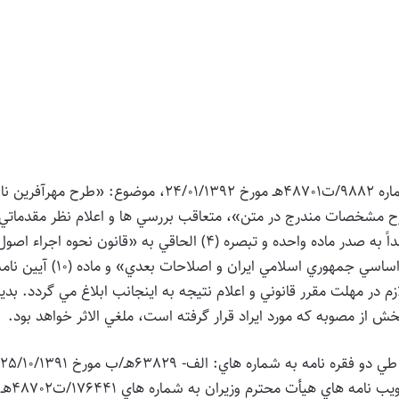
بازگشت به رونوشت تصويبنامه هيأت محترم وزيران به شماره 9882/ت48701هـ مورخ 24/01/1392، موضوع: «طرح مهرآ
رح مشخصات مندرج در متن»، متعاقب بررسي ها و اعلام نظر مقدماتي
«هيأت بررسي و تطبيق مصوبات دولت با قوانين» و مستنداً به صدر ماده واحده و تبصره (4) الحاقي به «قانون نحوه اجراء اصو
هشتاد و پنجم (85) و يكصد و سي و هشتم (138) قانون اساسي جمهوري اسلامي ايران و اصلاحات بعدي» و ماده (10) 
در مهلت مقرر قانوني و اعلام نتيجه به اينجانب ابلاغ مي گردد. بدي
از مصوبه كه مورد ايراد قرار گرفته است، ملغي الاثر خواهد بود.
«آراء قط
ب- 77812هـ/ب مورخ 20/12/1391، به ترتيب راجع به تصويب نامه هاي هيأت محترم وزيران به شماره هاي 176441/ت48702هـ