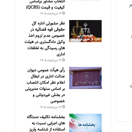
انتخاب مشاور براساس
ام
كيفيت و قيمت (QCBS)
۱۴ مرداد‌ماه ۱۴۰۵
نظر مشورتی اداره کل
حقوقی قوه قضائیه در
خصوص عدم لزوم اخذ
د، عليهذا، مغايرت هاي مندرج در بند (1)
وکیل دادگستری در هیئت
های رسیدگی به تخلفات
اداری
۱۴ مرداد‌ماه ۱۴۰۵
رأی هیأت عمومی دیوان
عدالت اداری در ابطال
اعلام نظر امکان انتصاب
ي سابق
بر اساس سنوات مدیریتی
در بخش غیردولتی و
خصوصی
۱۳ مرداد‌ماه ۱۴۰۵
بخشنامه تکلیف دستگاه
های اجرایی نسبت به
استفاده از شناسه واریز