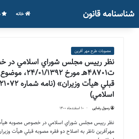
شناسنامه قانون
خانه
م
مصوبات طرح مهر آفرین
ت48701هـ مور
اسلامي)
رسول رضایی
۱۰ اسفند‌ماه ۱۴۰۰