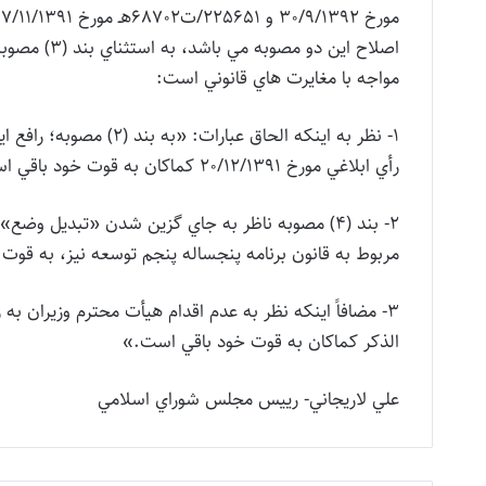
اصلاح اين د
مواجه با مغايرت هاي قانوني است:
رأي ابلاغي مورخ 20/12/1391 كماكان به قوت خود باقي است.
2- بند (4) مصوبه ناظر به جاي گزين شدن «تبديل و
مربوط به قانون برنامه پنجساله پنجم توسعه نيز، به قوت
الذكر كماكان به قوت خود باقي است.»
علي لاريجاني- رييس مجلس شوراي اسلامي