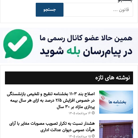
جستجو
نوشته های تازه
اصلاح بند ۳‏-۱۱ بخشنامه تنقیح و تلخیص بازنشستگی
در خصوص افزایش ۵‏‏‏‏‏‏‏‏‏/۲ درصد به ازای هر سال بیمه
پردازی مازاد بر ۳۰‏ سال
۱۶ مرداد‌ماه ۱۴۰۵
هشدار نسبت به تکرار تصویب مصوبات مغایر با آرای
هیأت عمومی دیوان عدالت اداری
۱۵ مرداد‌ماه ۱۴۰۵