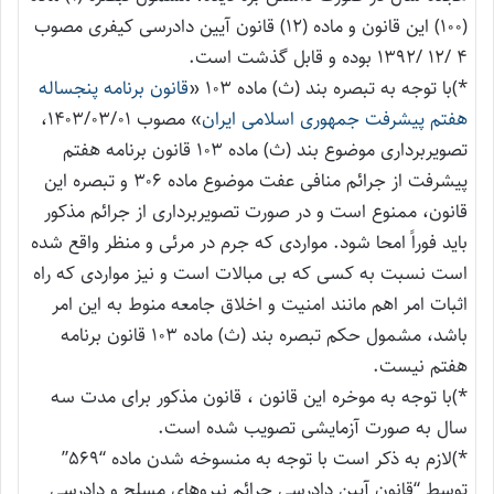
(۱۰۰) این قانون و ماده (۱۲) قانون آیین دادرسی کیفری مصوب
۴ /۱۲ /۱۳۹۲ بوده و قابل گذشت است.
*)با توجه به تبصره بند (ث) ماده ۱۰۳ «
قانون برنامه پنجساله
هفتم پیشرفت جمهوری اسلامی ایران
» مصوب ۱۴۰۳/۰۳/۰۱،
تصویربرداری موضوع بند (ث) ماده ۱۰۳ قانون برنامه هفتم
پیشرفت از جرائم منافی عفت موضوع ماده ۳۰۶ و تبصره این
قانون، ممنوع است و در صورت تصویربرداری از جرائم مذکور
باید فوراً امحا شود. مواردی که جرم در مرئی و منظر واقع شده
است نسبت به کسی که بی مبالات است و نیز مواردی که راه
اثبات امر اهم مانند امنیت و اخلاق جامعه منوط به این امر
باشد، مشمول حکم تبصره بند (ث) ماده ۱۰۳ قانون برنامه
هفتم نیست.
*)با توجه به موخره این قانون ، قانون مذکور برای مدت سه
سال به صورت آزمایشی تصویب شده است.
*)لازم به ذکر است با توجه به منسوخه شدن ماده “۵۶۹”
توسط “قانون آیین دادرسی جرائم نیروهای مسلح و دادرسی