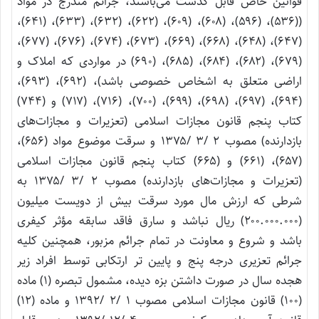
قوانین خاص قابل گذشت می‌باشند، جرائم مندرج در مواد
((۵۳۶)، (۵۹۶)، (۶۰۸)، (۶۰۹)، (۶۲۲)، (۶۳۲)، (۶۳۳)، (۶۴۱)،
(۶۴۷)، (۶۴۸)، (۶۶۸)، (۶۶۹)، (۶۷۳)، (۶۷۴)، (۶۷۶)، (۶۷۷)،
(۶۷۹)، (۶۸۲)، (۶۸۴)، (۶۸۵)، (۶۹۰) در مواردی که املاک و
اراضی متعلق به اشخاص خصوصی باشد)، (۶۹۲)، (۶۹۳)،
(۶۹۴)، (۶۹۷)، (۶۹۸)، (۶۹۹)، (۷۰۰)، (۷۱۶)، (۷۱۷) و (۷۴۴)
کتاب پنجم قانون مجازات اسلامی (تعزیرات و مجازات‌‌های
بازدارنده) مصوب ۲ /۳ /۱۳۷۵ و سرقت موضوع مواد (۶۵۶)،
(۶۵۷)، (۶۶۱) و (۶۶۵) کتاب پنجم قانون مجازات اسلامی
(تعزیرات و مجازات‌‌های بازدارنده) مصوب ۲ /۳ /۱۳۷۵ به‌
شرطی که ارزش مال مورد سرقت بیش‌ از دویست میلیون
(۲۰۰.۰۰۰.۰۰۰) ریال نباشد و سارق فاقد سابقه مؤثر کیفری
باشد و شروع و معاونت در تمام جرائم مزبور، همچنین کلیه
جرائم تعزیری درجه پنج و پایین ‌تر ارتکابی توسط افراد زیر
هجده سال در صورت داشتن بزه‌ دیده، مشمول تبصره (۱) ماده
(۱۰۰) قانون مجازات اسلامی مصوب ۱ /۲ /۱۳۹۲ و ماده (۱۲)