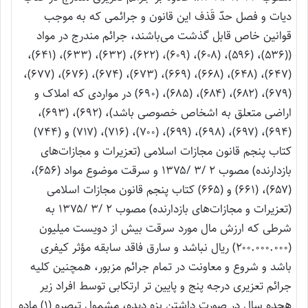
دیات و فصل حدّ قَذف این قانون و جرائمی که به موجب
قوانین خاص قابل گذشت می‌باشند، جرائم مندرج در مواد
((۵۳۶)، (۵۹۶)، (۶۰۸)، (۶۰۹)، (۶۲۲)، (۶۳۲)، (۶۳۳)، (۶۴۱)،
(۶۴۷)، (۶۴۸)، (۶۶۸)، (۶۶۹)، (۶۷۳)، (۶۷۴)، (۶۷۶)، (۶۷۷)،
(۶۷۹)، (۶۸۲)، (۶۸۴)، (۶۸۵)، (۶۹۰) در مواردی که املاک و
اراضی متعلق به اشخاص خصوصی باشد)، (۶۹۲)، (۶۹۳)،
(۶۹۴)، (۶۹۷)، (۶۹۸)، (۶۹۹)، (۷۰۰)، (۷۱۶)، (۷۱۷) و (۷۴۴)
کتاب پنجم قانون مجازات اسلامی (تعزیرات و مجازات‌‌های
بازدارنده) مصوب ۲ /۳ /۱۳۷۵ و سرقت موضوع مواد (۶۵۶)،
(۶۵۷)، (۶۶۱) و (۶۶۵) کتاب پنجم قانون مجازات اسلامی
(تعزیرات و مجازات‌‌های بازدارنده) مصوب ۲ /۳ /۱۳۷۵ به‌
شرطی که ارزش مال مورد سرقت بیش‌ از دویست میلیون
(۲۰۰.۰۰۰.۰۰۰) ریال نباشد و سارق فاقد سابقه مؤثر کیفری
باشد و شروع و معاونت در تمام جرائم مزبور، همچنین کلیه
جرائم تعزیری درجه پنج و پایین ‌تر ارتکابی توسط افراد زیر
هجده سال در صورت داشتن بزه‌ دیده، مشمول تبصره (۱) ماده