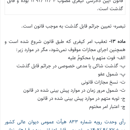
قانون آیین دادرسی کیفری مصوب ۴ /۱۲ /۱۳۹۲ بوده و قابل
گذشت است.
تبصره- تعیین جرائم قابل گذشت به موجب قانون است.
ماده ۱۳-
تعقیب امر کیفری که طبق قانون شروع شده است و
همچنین اجرای مجازات موقوف نمی‌شود، مگر در موارد زیر:
الف- فوت متهم یا محکومٌ علیه
ب- گذشت شاکی یا مدعی خصوصی در جرائم قابل گذشت
پ- شمول عفو
ت- نسخ مجازات قانونی
ث- شمول مرور زمان در موارد پیش بینی شده در قانون
ج- توبه متهم در موارد پیش بینی شده در قانون
چ- اعتبار امر مختوم
رأی وحدت رویه شماره ۸۳۳ هیأت عمومی دیوان عالی کشور