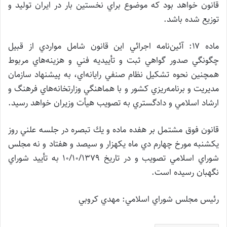
قانون خواهد بود كه موضوع براي نخستين بار در ايران توليد و
توزيع شده باشد.
ماده ۱۷: آئين‌نامه اجرائي اين قانون شامل مواردي از قبيل
چگونگي صدور گواهي ثبت و تأييديه فني و هزينه‌هاي مربوط
همچنين نحوه تشكيل نظام صنفي رايانه‌اي، به پيشنهاد سازمان
مديريت و برنامه‌ريزي كشور و با هماهنگي وزارتخانه‌هاي فرهنگ و
ارشاد اسلامي و دادگستري به تصويب هيأت وزيران خواهد رسيد.
قانون فوق مشتمل بر هفده ماده و يك تبصره در جلسه علني روز
يكشنبه مورخ چهارم دي ماه يكهزار و سيصد و هفتاد و نه مجلس
شوراي اسلامي تصويب و در تاريخ ۱۰/۱۰/۱۳۷۹ به تأييد شوراي
نگهبان رسيده است.
رئيس مجلس شوراي اسلامي: مهدي كروبي