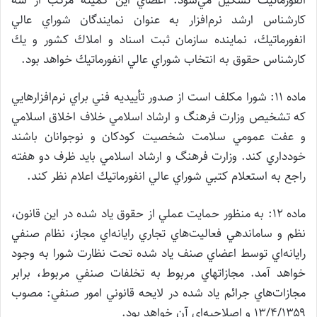
انفورماتيك تشكيل مي‌شود. اعضاي اين كميته مركب از سه
كارشناس ارشد نرم‌افزار به عنوان نمايندگان شوراي عالي
انفورماتيك، ‌نماينده سازمان ثبت اسناد و املاك كشور و يك
كارشناس حقوق به انتخاب شوراي عالي انفورماتيك خواهد بود.
ماده ۱۱: شورا مكلف است از صدور تأييديه فني براي نرم‌افزارهايي
كه تشخيص وزارت فرهنگ و ارشاد اسلامي خلاف اخلاق اسلامي
و عفت عمومي سلامت شخصيت كودكان و نوجوانان باشند
خودداري كند. وزارت فرهنگ و ارشاد اسلامي بايد ظرف دو هفته
راجع به استعلام كتبي شوراي عالي انفورماتيك اعلام نظر كند.
ماده ۱۲: به منظور حمايت عملي از حقوق ياد شده در اين قانون،
نظم و ساماندهي فعاليت‌هاي تجاري رايانه‌اي مجاز، نظام صنفي
رايانه‌اي توسط اعضاي صنف ياد شده تحت نظارت شورا به وجود
خواهد آمد. مجازاتهاي مربوط به تخلفات صنفي مربوط، برابر
مجازات‌هاي جرائم ياد شده در لايحه قانوني امور صنفي: مصوب
۱۳/۴/۱۳۵۹ و اصلاحيه‌اي آن خواهد بود.