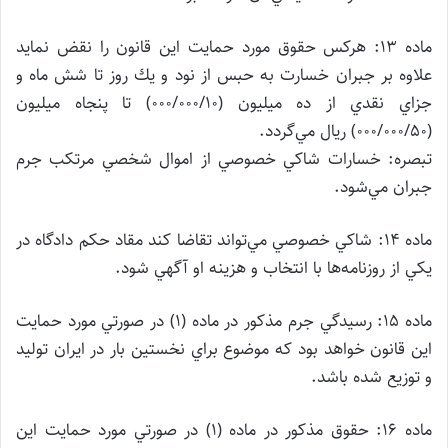
ماده ۱۳: هركس حقوق مورد حمايت اين قانون را نقض نمايد
علاوه بر جبران خسارت به حبس از نود و يك روز تا شش ماه و
جزاي نقدي از ده ميليون (۰۰۰/۰۰۰/۱۰) تا پنجاه میلیون
(۰۰۰/۰۰۰/۵۰) ريال مي‌گردد.
تبصره: خسارات شاكي خصوصي از اموال شخصي مرتكب جرم
جبران مي‌شود.
ماده ۱۴: شاكي خصوصي مي‌تواند تقاضا كند مقاد حكم دادگاه در
يكي از روزنامه‌ها با انتخاب و هزينه او آگهي شود.
ماده ۱۵: رسيدگي جرم مذكور در ماده (۱) در صورتي‌ مورد حمايت
اين قانون خواهد بود كه موضوع براي نخستين بار در ايران توليد
و توزيع شده باشد.
ماده ۱۶: حقوق مذكور در ماده (۱) در صورتي مورد حمايت اين