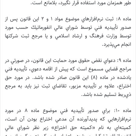
طور همزمان مورد استفاده قرار نگيرد، بلامانع است.
ماده ۸: ثبت نرم‌افزارهاي موضوع مواد ۱ و ۲ اين قانون پس از
صدور تأييديه فني توسط شوراي عالي انفورماتيك حسب مورد
توسط وزارت فرهنگ و ارشاد اسلامي و يا مرجع ثبت شركتها
انجام مي‌پذيرد.
ماده ۹: دعواي نقض حقوق مورد حمايت اين قانون، در صورتي در
مراجع قضايي مسموع است كه پيش از اقامه دعوي، تأييديه فني
يادشده در ماده (۸) اين قانون صادر شده باشد. در مورد حق
اختراع، ‌علاوه بر تأييديه مزبور، تقاضاي ثبت نيز بايد به مرجع
ذي‌ربط تسليم شده باشد.
ماده ۱۰: براي صدور تأييديه فني موضوع ماده ۸ در مورد
نرم‌افزارهايي كه پديدآورنده آن مدعي اختراع بودن آن است،
كميته‌اي به نام «كميته حق اختراع» زير نظر شوراي عالي