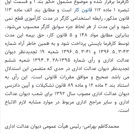
کارفرما برقرار شده و موضوع مشمول حکم بند 1 و قسمت اول
تبصره 1 ماده 112
قانون کار
است و مطابق بند الف ماده 113
قانون مذکور، رابطه استخدامی کارگر در مدت کارآموزی قطع نمی
شود و این مدت از هر لحاظ جزء سوابق کارگر محسوب می‌شود.
بنابراین مطابق مواد 148 و 5 قانون کار، حق بیمه این مدت
توسط کارفرما بایستی پرداخت شود و به همین خاطر آراء شماره
43-3؍5؍1396 و 41-3؍5؍1396 شعبه 19 تجدیدنظر دیوان
عدالت اداری و رأی شماره 1395-28؍6؍1394 شعبه ششم
تجدیدنظر دیوان عدالت اداری در حدی که متضمن این استدلال
می باشد صحیح و موافق مقررات قانونی است. این رأی به
استناد بند 2 ماده 12 و ماده 89 قانون تشکیلات و آیین دادرسی
دیوان عدالت اداری مصوب سال 1392 برای شعب دیوان عدالت
اداری و سایر مراجع اداری مربوط در موارد مشابه لازم الاتباع
است.
محمدکاظم بهرامی- رئیس هیأت عمومی دیوان عدالت اداری