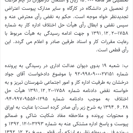
تحصیلی هر ماهه 000؍15 ریال و اشتغال کارآموزان در ایام فراغت
از تحصیل در دانشگاه در کارگاه و سایر مدارک پیوست اعتراض
تجدیدنظر خواه موجه است. حکم به نقض رأی معترض عنه و
سپس نقض و ابطال رأی هیأت حل اختلاف اداره کار به شماره
1758-20؍12؍1391 و جهت ادامه رسیدگی به هیأت مربوط با
رعایت مقررات کار و اسناد طرفین صادر و اعلام می گردد. این
رأی قطعی است.
ب: شعبه 19 بدوی دیوان عدالت اداری در رسیدگی به پرونده
شماره 9209980900027151 با موضوع دادخواست آقای جواد
درخشان به طرفیت اداره کار و امور اجتماعی شهرستان تبریز و به
خواسته نقض دادنامه شماره 1758-20؍12؍1391 هیأت حل
اختلاف به موجب دادنامه شماره 9409970955601295-
28؍6؍1394 به شرح زیر رأی صادر کرده است:با عنایت به اوراق
و محتویات پرونده و ملاحظه مفاد شکایت شاکی و ضمائم
پیوست و پاسخ اداره مشتکی عنه به شماره 103293-12؍1392 و
پرونده فنی مربوطه نظر به اینکه رأی قطعی مورخ 20؍12؍1392