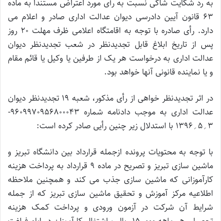
به رد شکایت شاکی نسبت به رأی مورد اعتراض مستنداً به ماده
63 قانون آیین دادرسی دیوان عدالت اداری صادر و اعلام می
دارد. رأی صادره با توجه به اقامتگاه اعلامی ظرف مهلت 20 روز
پس از تاریخ ابلاغ قابل تجدیدنظر در شعب تجدیدنظر دیوان
عدالت اداری به درخواست هر یک از طرفین یا وکیل یا قائم مقام
و یا نماینده قانونی آنها خواهد بود.
در اثر تجدیدنظر خواهی از رأی مذکور، شعبه 19 تجدیدنظر دیوان
عدالت اداری به موجب دادنامه شماره 9609970956800043-
3؍5؍1396 با استدلال زیر چنین رأیی صادر کرده است:
با توجه به محتویات پرونده ازجمله قرارداد بین دانشگاه تبریز و
ماشین سازی تبریز و تصریح در ماده 9 قرارداد به پرداخت هزینه
کارآموزانی که ماشین سازی جذب می کند و همچنین ملاحظه
اطلاعیه مرکز آموزش و تحقیق ماشین سازی تبریز که از جمله
شرایط آن شرکت در آزمون ورودی و پرداخت کمک هزینه