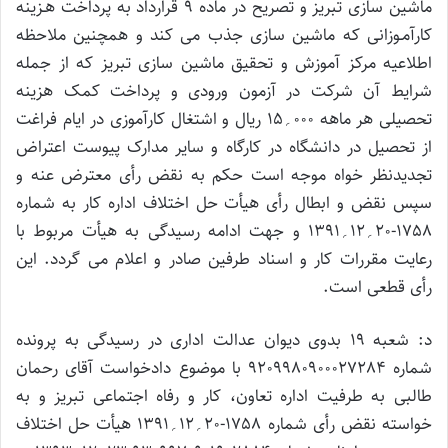
ماشین سازی تبریز و تصریح در ماده 9 قرارداد به پرداخت هـزینه
کارآمـوزانی که ماشین سازی جذب می کند و همچنین ملاحظه
اطلاعیه مرکز آموزش و تحقیق ماشین سازی تبریز که از جمله
شرایط آن شرکت در آزمون ورودی و پرداخت کمک هزینه
تحصیلی هر ماهه 000؍15 ریال و اشتغال کارآموزی در ایام فراغت
از تحصیل در دانشگاه در کارگاه و سایر مدارک پیوست اعتراض
تجدیدنظر خواه موجه است حکم به نقض رأی معترض عنه و
سپس نقض و ابطال رأی هیأت حل اختلاف اداره کار به شماره
1758-20؍12؍1391 و جهت ادامه رسیدگی به هیأت مربوط با
رعایت مقررات کار و اسناد طرفین صادر و اعلام می گردد. این
رأی قطعی است.
د: شعبه 19 بدوی دیوان عدالت اداری در رسیدگی به پرونده
شماره 9209980900027284 با موضوع دادخواست آقای رحمان
طالبی به طرفیت اداره تعاون، کار و رفاه اجتماعی تبریز و به
خواسته نقض رأی شماره 1758-20؍12؍1391 هیأت حل اختلاف