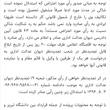
توجه به مبانی صدور رأی مورد اعتراض که استدلال نموده است
شاکی در مدت مورد ادعا صرفاً مشغول تحصیل بوده است و
تکالیف وی را خارج از شمول قانونی کار دانسته است علیهذا
ایرادی به رأی صادره وارد نمی باشد حکم به رد شکایت شاکی
نسبت به رأی مورد اعتراض مستنداً به ماده 63 قانون آیین
دادرسی دیوان عدالت اداری صادر و اعلام می دارد. رأی صادره با
توجه به اقامتگاه اعلامی ظرف مهلت 20 روز پس از تاریخ ابلاغ
قابل تجدیدنظر در شعب تجدیدنظر دیوان عدالت اداری به
درخواست هر یک از طرفین یا وکیل یا قائم مقام و یا نماینده
قانونی آنها خواهد بود.
در اثر تجدیدنظر خواهی از رأی مذکور، شعبه 19 تجدیدنظر دیوان
عدالت اداری به موجب دادنامه شماره 9609970956800041-
3؍5؍1396 با استدلال زیر چنین رأیی صادر کرده است:
با توجه به محتویات پرونده از جمله قرارداد بین دانشگاه تبریز و