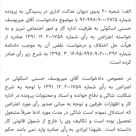
الف: شعبه 20 بدوی دیوان عدالت اداری در رسیدگی به پرونده
شماره 920998090002715 با موضوع دادخواست آقای میریوسف
حسنی اسکوئی به طرفیت اداره کار و امور اجتماعی تبریز و به
خواسته اعتراض به رأی شماره 1758-20؍12؍1391 صادره از
هیأت حل اختلاف و درخواست نقض آن به موجب دادنامه
شماره 9509970902000392-16؍3؍1395 به شرح زیر رأی صادر
کرده است:
در خصوص دادخواست آقای میریوسف حسنی اسکوئی در
اعتراض به رأی شماره 1758-20؍12؍1391 با توجه بـه شرح
شکایت شاکی و دفـاع خوانده و اسناد و محتویات پـرونده در اداره
کار و اظهارات طرفین و تـوجه به مبانی صدور رأی مورد اعتراض
که استدلال نموده است شاکی در مدت مورد ادعا صرفاً مشغول
تحصیل بوده است و تکالیف وی را خارج از شمول قانونی کار
دانسته است. علیهذا ایرادی به رأی صادره وارد نمی باشد حکم