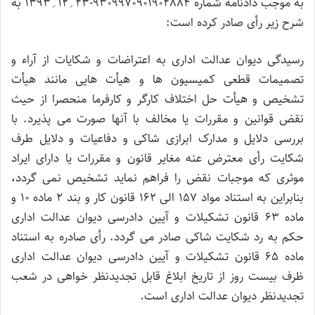
به موجب دادنامه شماره 9309970901902884-23؍12؍1393 به
شرح زیر رأی صادر کرده است:
رسیدگی دیوان عدالت اداری به اعتراضات و شکایات از آراء و
تصمیمات قطعی کمیسیون ها و هیأت هایی مانند هیأت
تشخیص و هیأت حل اختلاف کارگر و کارفرما منحصرا از حیث
نقض قوانین و مقررات یا مخالف با آنها صورت می پذیرد. با
بررسی دلایل و مدارک ابرازی شاکی و دفاعیات و دلایل طرف
شکایت رأی معترض عنه مغایر قانون و مقررات یا دارای ایراد
موثری که موجبات نقض را فراهم نماید تشخیص نمی گردد،
بنابراین به استناد مواد 157 الی 162 قانون کار و بند 2 ماده 10 و
ماده 63 قانون تشکیلات و آیین دادرسی دیوان عدالت اداری
حکم به رد شکایت شاکی صادر می گردد. رأی صادره به استناد
ماده 65 قانون تشکیلات و آیین دادرسی دیوان عدالت اداری
ظرف بیست روز از تاریخ ابلاغ قابل تجدیدنظر خواهی در شعب
تجدیدنظر دیوان عدالت اداری است.