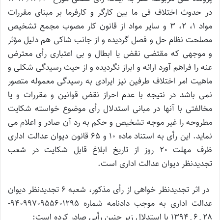
در حدوث اختلاف فی ما بین کارگر و کارفرما بر مبنای مقررات
مواد 1، 2، 3 و سایر مواد از قانون کار مصوب مجمع تشخیص
مصلحت نظام حل و فصل گردیده و از جانب شاکی هم دلیل مؤثر
و موجهی که مقتضی نقض یا ابطال و بی اعتباری رأی معترض
عنه را فراهم آورد ارائه و ابراز نگردیده و از حیث رسیدگی شکلی و
ماهیت امر اختلاف طرفین نیز ایرادی به رسیدگی معموله متصور
نمی باشد در نتیجه با عدم احراز نقض قوانین و مقررات و یا
مخالفتی با آنها در مبانی استدلال رأی موضوع خواسته شکایت
مطروحه را غیر موجه تشخیص و حکم به رد آن صادر و اعلام می
نماید. این رأی به استناد ماده 10 و 65 قانون دیوان عدالت اداری
ظرف مهلت 20 روز از تاریخ ابلاغ قابل شکایت در شعب
تجدیدنظر دیوان عدالت اداری است.
در اثر تجدیدنظر خواهی از رأی مذکور، شعبه 6 تجدیدنظر دیوان
عدالت اداری به موجب دادنامه شماره 9409970955601295-
28؍6؍1394 با استدلال زیر چنین رأیی صادر کرده است: