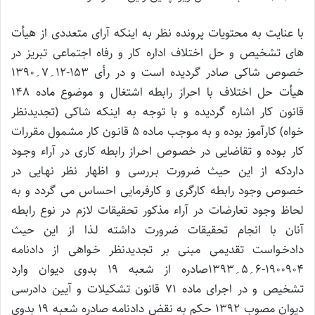
با عنایت به محتویات پرونده نظر به اینکه آرای متعددی از هیأت
های تشخیص و حل اختلاف اداره کار و رفاه اجتماعی تبریز در
خصوص شاکی صادر گردیده است و در رأی 153-12؍7؍1390
هیأت حل اختلاف با احراز رابطه اشتغال و موضوع ماده 148
قانون کار اشاره گردیده و با توجه به اینکه شاکی (تجدیدنظر
خواه) کارآموز بوده و به مـوجب مـاده 5 قانـون کار مشمول مقررات
کار بـوده و تقاضایی در خصـوص احـراز رابطه کاری در آراء وجـود
داردکه از این حیث ضرورت بـررسی و اظهار نظر نهـایی در
خصوص وجود رابطه کارگری و کارفرمایی احساس می گردد و به
لحاظ وجود تعارضات در آراء مذکور تحقیقات لازم در نوع رابطه
آنان با انجام تحقیقات ضرورت داشته لـذا از این حیث
دادخـواست تقدیمی مبنی بر تجدیدنظر خـواهی از دادنامه
1900904-6؍5؍1393صادره از شعبه 19 بدوی دیوان وارد
تشخیص و در اجرای ماده 71 قانون تشکیلات و آیین دادرسی
دیوان مصوب 1392 حکم به نقض دادنامه صادره شعبه 19 بدوی