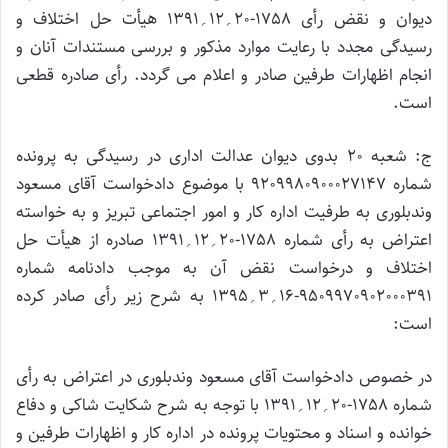
دیوان و نقض رأی 1758-20؍12؍1391 هیأت حل اختلاف و
رسیدگی مجدد با رعایت موارد مذکور و بررسی مستندات آنان و
انجام اظهارات طرفین صادر و اعلام می گردد. رأی صادره قطعی
است.
ج: شعبه 20 بدوی دیوان عدالت اداری در رسیدگی به پرونده
شماره 9209980900027147 با موضوع دادخواست آقای مسعود
وندبلوری به طرفیت اداره کار و امور اجتماعی تبریز و به خواسته
اعتراض به رأی شماره 1758-20؍12؍1391 صادره از هیأت حل
اختلاف و درخواست نقض آن به موجب دادنامه شماره
9509970902000391-16؍3؍1395 به شرح زیر رأی صادر کرده
است:
در خصوص دادخواست آقای مسعود وندبلوری در اعتراض به رأی
شماره 1758-20؍12؍1391 با توجه به شرح شکایت شاکی و دفاع
خوانده و اسناد و محتویات پرونده در اداره کار و اظهارات طرفین و