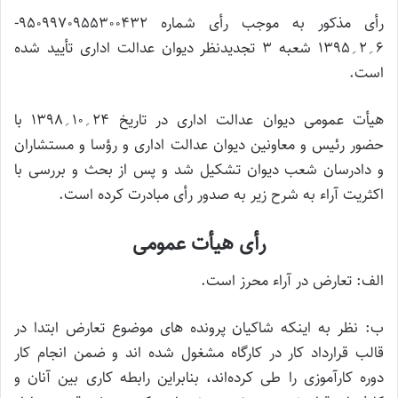
رأی مذکور به موجب رأی شماره 9509970955300432-
6؍2؍1395 شعبه 3 تجدیدنظر دیوان عدالت اداری تأیید شده
است.
هیأت عمومی دیوان عدالت اداری در تاریخ 24؍10؍1398 با
حضور رئیس و معاونین دیوان عدالت اداری و رؤسا و مستشاران
و دادرسان شعب دیوان تشکیل شد و پس از بحث و بررسی با
اکثریت آراء به شرح زیر به صدور رأی مبادرت کرده است.
رأی هیأت عمومی
الف: تعارض در آراء محرز است.
ب: نظر به اینکه شاکیان پرونده های موضوع تعارض ابتدا در
قالب قرارداد کار در کارگاه مشغول شده اند و ضمن انجام کار
دوره کارآموزی را طی کرده‌اند، بنابراین رابطه کاری بین آنان و