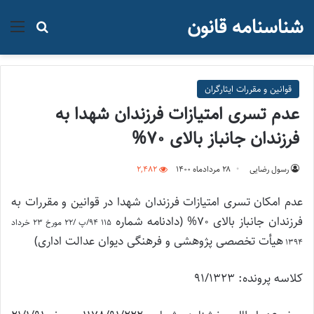
شناسنامه قانون
منو
جستجو ب
قوانین و مقررات ایثارگران
عدم تسری امتیازات فرزندان شهدا به
فرزندان جانباز بالای 70%
رسول رضایی
۲۸ مرداد‌ماه ۱۴۰۰
2,482
عدم امکان تسری امتیازات فرزندان شهدا در قوانین و مقررات به
فرزندان جانباز بالای 70% (دادنامه شماره
115 94/پ /22 مورخ 23 خرداد
هیأت تخصصی پژوهشی و فرهنگی دیوان عدالت اداری)
1394
کلاسه پرونده: 91/1323