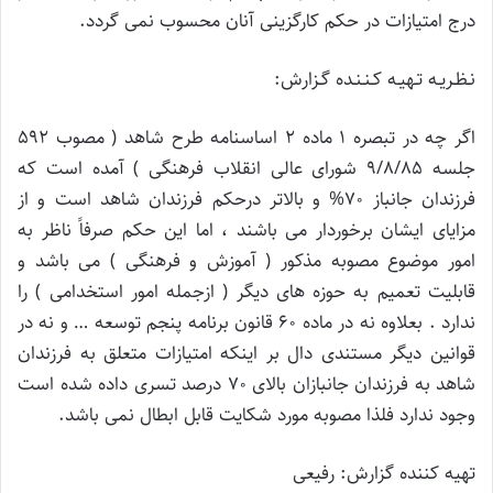
درج امتیازات در حکم کارگزینی آنان محسوب نمی گردد.
نـظـریـه تـهیـه کـنـنـده گـزارش:
اگر چه در تبصره 1 ماده 2 اساسنامه طرح شاهد ( مصوب 592
جلسه 9/8/85 شورای عالی انقلاب فرهنگی ) آمده است که
فرزندان جانباز 70% و بالاتر درحکم فرزندان شاهد است و از
مزایای ایشان برخوردار می باشند ، اما این حکم صرفاً ناظر به
امور موضوع مصوبه مذکور ( آموزش و فرهنگی ) می باشد و
قابلیت تعمیم به حوزه های دیگر ( ازجمله امور استخدامی ) را
ندارد . بعلاوه نه در ماده 60 قانون برنامه پنجم توسعه … و نه در
قوانین دیگر مستندی دال بر اینکه امتیازات متعلق به فرزندان
شاهد به فرزندان جانبازان بالای 70 درصد تسری داده شده است
وجود ندارد فلذا مصوبه مورد شکایت قابل ابطال نمی باشد.
تهیه کننده گزارش: رفیعی