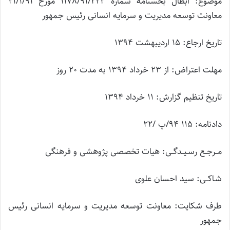
موضوع: ابطال بخشنامه شماره 1178/91/222 مورخ 21/1/91
معاونت توسعه مدیریت و سرمایه انسانی رئیس جمهور
تاریخ ارجاع: 15 اردیبهشت 1394
مهلت اعتراض: از 23 خرداد 1394 به مدت 20 روز
تاریخ تنظیم گزارش: 11 خرداد 1394
دادنامه: 115 94/پ /22
مــرجــع رسـیــدگــی: هیات تخصصی پژوهشی و فرهنگی
شـاکــی: سید احسان علوی
طرف شکایت: معاونت توسعه مدیریت و سرمایه انسانی رئیس
جمهور