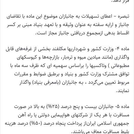
قرار دهد.
‌تبصره – اعطای تسهیلات به جانبازان موضوع این ماده با تقاضای
جانباز و ارایه سفته به عنوان وثیقه و با تعهـد بنیـاد مبنی بر کسر
اقساط بدهی از‌مجموع دریافتی جانباز مجاز است.
‌ماده 4- وزارت کشور و شهرداریها مکلفند بخشی از غرفه‌های قابل
واگذاری (‌مانند میادین میوه و تره‌بار، بازارچه‌ها و کیوسکهای
مطبوعاتی ) و‌تاکسیها را براساس سهمیه ای که ظرف سه ماه با
توافق مشترک وزارت کشور و بنیاد و برطبق ضوابط و مقررات
مربوط تعیین می‌گردد ، بـه جانبازان (‌با‌معرفی بنیاد) واگذار
نمایند.
‌ماده 5- جانبازان بیست و پنج درصد (25%) به بالا در صورت
مسافرت با هر یک از شرکتهای هواپیمایی دولتی یا راه آهن
جمهوری اسلامی ایران‌از پرداخت پنجاه درصد (50%) درصد هزینه
بلیط مسافرت معاف می‌باشند.