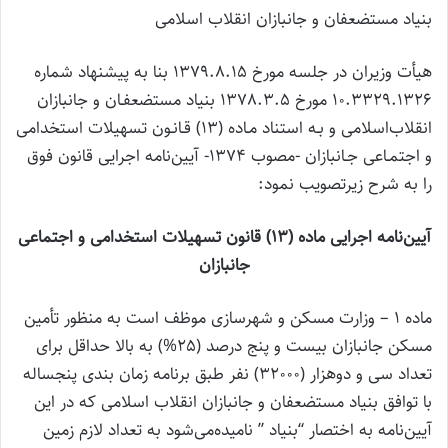
‌بنیاد مستضعفان و جانبازان انقلاب اسلامی
‌هیأت وزیران در جلسه مورخ 1379.8.15 بنا به پیشنهاد شماره
10.3329.1326 مورخ 1378.3.5 بنیاد مستضعفـان و جانبازان
انقلاب‌اسلامی و بـه استناد مـاده (13) قـانـون تسهیلات استخدامی
و اجتمـاعی جـانبازان -مصوب 1374- آیین‌نامه اجرایی قانون فوق
را به شرح زیر‌تصویب نمود:
‌آیین‌نامه اجرایی ماده (13) قانون تسهیلات استخدامی و اجتماعی
جانبازان
ماده 1 – وزارت مسکن و شهرسازی موظف است به منظور تأمین
مسکن جانبازان بیست و پنج درصد (25%) به بالا حداقل برای
تعداد سی و دو‌هزار (32000) نفر طبق برنامه زمان بندی پنجساله
با توافق بنیاد مستضعفان و جانبازان انقلاب اسلامی که در این
آیین‌نامه به اختصار “‌بنیاد ” نامیده‌می‌شود به تعداد لازم زمین