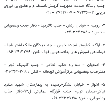
جنب باشگاه صدف، مدیریت گزینش،استخدام و عضویابی نیروی
دریایی ۷۷۲۲۶۰۰۳ – ۷۷۲۲۶۰۰۷ – ۰۲۱
۲- ارومیه – خیابان ارتش – جنب تالارمهدا- دفتر جذب وعضویابی
– تلفن : ۳۳۴۳۸۸۱۰-۰۴۴
۳- اراک- کیلومتر ۵جاده خمین – جنب پادگان مالک اشتر ناجا –
فرماندهی آموزش های پدافندهوایی آجا .-تلفن ۳۴۱۳۲۷۶۰-۰۸۶
۴- اصفهان – سه راه حکیم نظامی – جنب کلینیک فجر –
دفترجذب وعضویابی مرکزآموزش توپخانه – تلفن : ۳۶۲۰۲۰۱۹-۰۳۱
۵- اهواز – خیابان لشگر-نرسیده به بیمارستان شهید منفرد
نیاکی-میدان توپ- جنب قرارگاه عملیاتی ل۹۲-دفتر جذب
وعضویابی- تلفن: ۳۳۳۳۷۴۸۰-۰۶۱