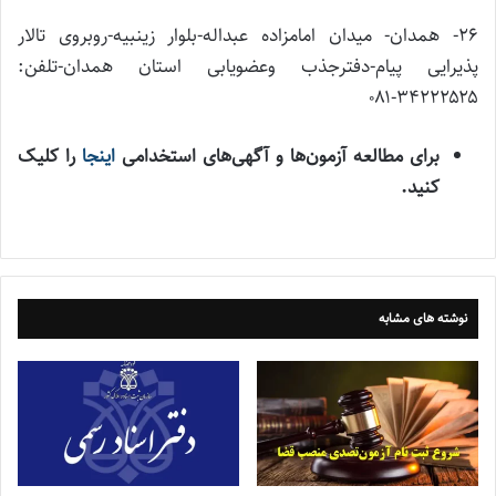
۲۶- همدان- میدان امامزاده عبداله-بلوار زینبیه-روبروی تالار
پذیرایی پیام-دفترجذب وعضویابی استان همدان-تلفن:
۳۴۲۲۲۵۲۵-۰۸۱
برای مطالعه آزمون‌ها و آگهی‌های استخدامی
اینجا
را کلیک
کنید.
نوشته های مشابه