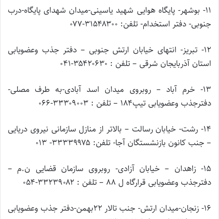
۱۱- بوشهر- پایگاه هوایی شهید یاسینی-میدان شهدای پایگاه-درب
جنوبی- دفتر استخدام- تلفن: ۳۱۵۴۸۳۰۰-۰۷۷
۱۲- تبریز- انتهای خیابان ارتش جنوبی – دفتر جذب وعضویابی
استان آذربایجان شرقی – تلفن : ۳۵۴۲۰۶۳۰-۰۴۱
۱۳- خرم آباد – روبروی میدان اسد آبادی-به طرف مصلی-
دفترجذب وعضویابی تیپ۱۸۴ – تلفن : ۳۳۳۰۹۰۰۳-۰۶۶
۱۴- رشت- خیابان رسالت – بالاتر از منازل سازمانی نیروی دریایی
– جنب کانون بازنشستگان آجا- تلفن: ۳۳۳۳۹۹۷۵- ۰۱۳
۱۵- زاهدان – خیابان آزادی- روبروی سازمان قضایی ن.م –
دفترجذب وعضویابی قرارگاه ل ۸۸ – تلفن : ۳۳۲۳۹۰۸۲-۰۵۴
۱۶- زنجان-میدان ارتش- جنب تالار ۲۲بهمن-دفتر جذب وعضویابی