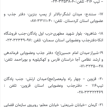
– تیپ ۲۱۶- تلفن:۳۳۵۳۸۰۶۰-۰۲۴
۱۷- سنندج- میدان لشگر-بالاتر از پمپ بنزین- دفتر جذب و
عضویابی استان کردستان. تلفن: ۳۳۱۱۱۰۴۰-۰۸۷
۱۸- شاهرود- بلوار شهید مطهری-درب اول پادگان-جنب فروشگاه
اتکا-دفترجذب وعضویابی استان سمنان- تلفن :۳۲۳۴۹۰۹۷-۰۲۳
۱۹-شیراز-میدان امام حسین(ع)- دفتر جذب وعضویابی فرماندهی
و ارشد نظامی آجا دراستان فارس و کهکیلویه و بویراحمد تلفن:
۳۲۳۵۰۰۴۸-۰۷۱
۲۰- قزوین – چهار راه ولیعصر(عج)-میدان ارتش- جنب پادگان
تیپ۱۱۶ – دفترجذب وعضویابی استان قزوین- تلفن :
۳۳۳۲۲۴۶۹-۰۲۸
۲۱- کرمان –خیابان شریعتی- خیابان معلم- روبروی سازمان قضایی