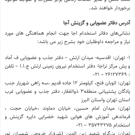
برخوردار خواهند شد.
آدرس دفاتر عضویابی و گزینش آجا
نشانی‌های دفاتر استخدام اجا جهت انجام هماهنگی های مورد
نیاز و مراجعه داوطلبان خود بشرح زیر می باشد:
۱- تهران: اقدسیه- میدان ارتش – دفتر جذب و عضویابی ف آماد
و پش مرکز نزاجا- دفتر استخدام نیروی زمینی ارتش ج.ا.ا – تلفن
: ۲۶۱۲۷۳۶۹ – ۰۲۱
تهران: اتوبان فتح، کیلومتر ۱۲ جاده قدیم ،سه راهی شهریار جنب
پادگان پشتیبانی منطقه۳ ذوالفقار، دفتر جذب و عضویابی غرب
استان تهران واستان البرز
تهران: میدان امام حسین، خیابان دماوند ،خیابان حجت ،
فرماندهی آموزش های هوایی شهید خضرایی دایره گزینش و
استخدام ۳۵۷۴۳۲۷۵ – ۰۲۱
تهران: بزرگراه شهید زین الدین (شرق)، خروجی شمیران نو،