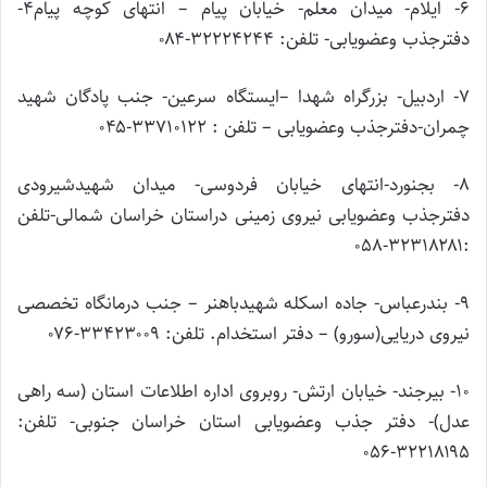
۶- ایلام- میدان معلم- خیابان پیام – انتهای کوچه پیام۴-
دفترجذب وعضویابی- تلفن: ۳۲۲۲۴۲۴۴-۰۸۴
۷- اردبیل- بزرگراه شهدا –ایستگاه سرعین- جنب پادگان شهید
چمران-دفترجذب وعضویابی – تلفن : ۳۳۷۱۰۱۲۲-۰۴۵
۸- بجنورد-انتهای خیابان فردوسی- میدان شهیدشیرودی
دفترجذب وعضویابی نیروی زمینی دراستان خراسان شمالی-تلفن
:۳۲۳۱۸۲۸۱-۰۵۸
۹- بندرعباس- جاده اسکله شهیدباهنر – جنب درمانگاه تخصصی
نیروی دریایی(سورو) – دفتر استخدام. تلفن: ۳۳۴۲۳۰۰۹-۰۷۶
۱۰- بیرجند- خیابان ارتش- روبروی اداره اطلاعات استان (سه راهی
عدل)- دفتر جذب وعضویابی استان خراسان جنوبی- تلفن:
۳۲۲۱۸۱۹۵-۰۵۶