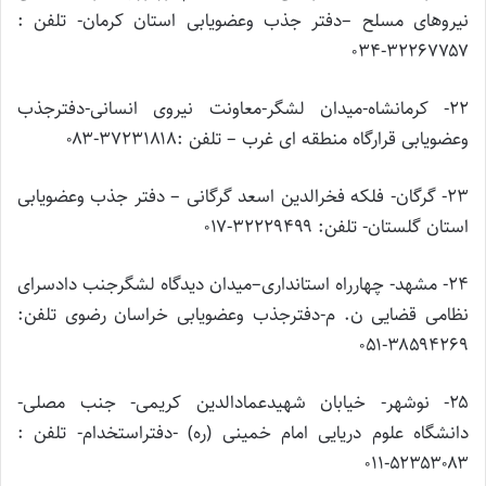
نیروهای مسلح –دفتر جذب وعضویابی استان کرمان- تلفن :
۳۲۲۶۷۷۵۷-۰۳۴
۲۲- کرمانشاه-میدان لشگر-معاونت نیروی انسانی-دفترجذب
وعضویابی قرارگاه منطقه ای غرب – تلفن :۳۷۲۳۱۸۱۸-۰۸۳
۲۳- گرگان- فلکه فخرالدین اسعد گرگانی – دفتر جذب وعضویابی
استان گلستان- تلفن: ۳۲۲۲۹۴۹۹-۰۱۷
۲۴- مشهد- چهارراه استانداری–میدان دیدگاه لشگرجنب دادسرای
نظامی قضایی ن. م-دفترجذب وعضویابی خراسان رضوی تلفن:
۳۸۵۹۴۲۶۹-۰۵۱
۲۵- نوشهر- خیابان شهیدعمادالدین کریمی- جنب مصلی-
دانشگاه علوم دریایی امام خمینی (ره) -دفتراستخدام- تلفن :
۵۲۳۵۳۰۸۳-۰۱۱