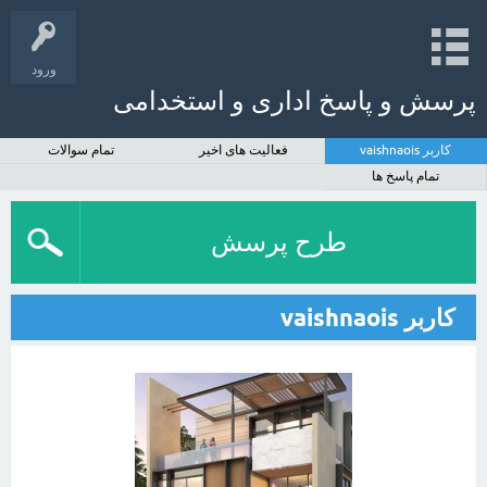
ورود
پرسش و پاسخ اداری و استخدامی
کاربر vaishnaois
فعالیت های اخیر
تمام سوالات
تمام پاسخ ها
طرح پرسش
کاربر vaishnaois