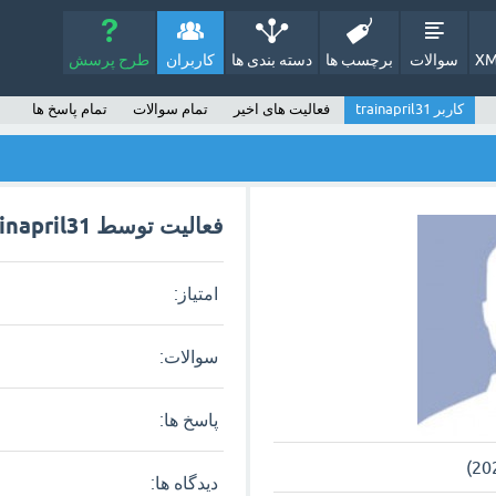
XM
سوالات
برچسب ها
دسته بندی ها
کاربران
طرح پرسش
کاربر trainapril31
فعالیت های اخیر
تمام سوالات
تمام پاسخ ها
فعالیت توسط trainapril31
امتیاز:
سوالات:
پاسخ ها:
دیدگاه ها: