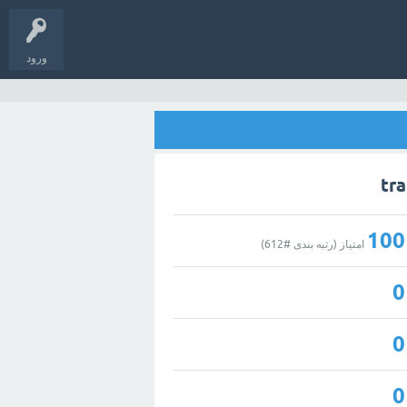
ورود
100
امتیاز (رتبه بندی #
612
)
0
0
0