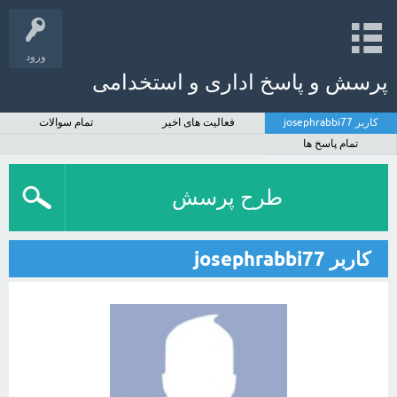
ورود
پرسش و پاسخ اداری و استخدامی
کاربر josephrabbi77
فعالیت های اخیر
تمام سوالات
تمام پاسخ ها
طرح پرسش
کاربر josephrabbi77